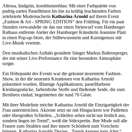
Altrosa, lindgrün, kornblumenblau: Mit einer Farbpalette von
pudrig-zarten Pastelltönen bis hin zu kräftig leuchtenden Farben
zelebrierte Modemacherin
Katharina Arnold
auf ihrem Event
„Fashion & Art - SPRING EDITION“ den Frühling. Für ein paar
Stunden verwandelte sie das nur einen Steinwurf vom Hamburger
Rathaus entfernte Atelier der Hamburger Künstlerin Jeannine Platz
in einen Pop-up-Store, der Stilbewusstsein und Kunstgenuss mit
Live-Musik vereinte.
Den musikalischen Auftakt gestaltete Sänger Markus Baltensperger,
der mit seiner Live-Performance für eine besondere Atmosphäre
sorgte.
Ein Höhepunkt des Events war die gekonnt inszenierte Fashion-
Show, in der die neuesten Kreationen von Katharina Arnold
präsentiert wurden. Blumige Applikationen, pastellfarbene
Kleidungsstücke, farbenfrohe Stoffe und fließende Seide, die zum
Berühren einlud, begeisterten die rund 70 Gäste.
Mit ihrer Modelinie möchte Katharina Arnold die Einzigartigkeit der
Frau unterstreichen. Akzente setzt sie mit Hinguckern wie Pailletten
oder übergroßen Schleifen. „Schleifen sehen nicht nur festlich aus,
sondern liegen im Trend“, weiß die Stilexpertin. Ihre Mode soll alle
Frauen zum Strahlen und ihre innere Schönheit zum Vorschein
bringen. Katharina Arnolds Devise: „Trends kennen kein Alter.“