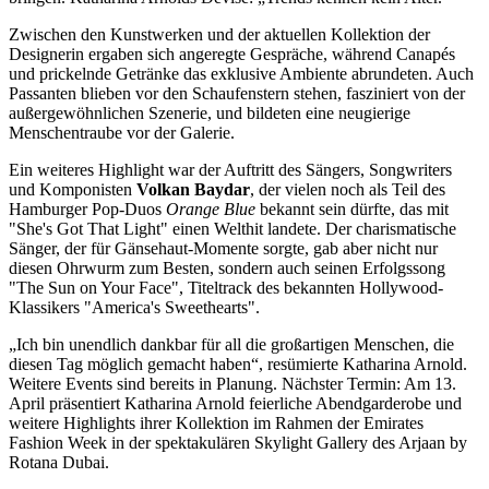
Zwischen den Kunstwerken und der aktuellen Kollektion der
Designerin ergaben sich angeregte Gespräche, während Canapés
und prickelnde Getränke das exklusive Ambiente abrundeten. Auch
Passanten blieben vor den Schaufenstern stehen, fasziniert von der
außergewöhnlichen Szenerie, und bildeten eine neugierige
Menschentraube vor der Galerie.
Ein weiteres Highlight war der Auftritt des Sängers, Songwriters
und Komponisten
Volkan Baydar
, der vielen noch als Teil des
Hamburger Pop-Duos
Orange Blue
bekannt sein dürfte, das mit
"She's Got That Light" einen Welthit landete. Der charismatische
Sänger, der für Gänsehaut-Momente sorgte, gab aber nicht nur
diesen Ohrwurm zum Besten, sondern auch seinen Erfolgssong
"The Sun on Your Face", Titeltrack des bekannten Hollywood-
Klassikers "America's Sweethearts".
„Ich bin unendlich dankbar für all die großartigen Menschen, die
diesen Tag möglich gemacht haben“, resümierte Katharina Arnold.
Weitere Events sind bereits in Planung. Nächster Termin: Am 13.
April präsentiert Katharina Arnold feierliche Abendgarderobe und
weitere Highlights ihrer Kollektion im Rahmen der Emirates
Fashion Week in der spektakulären Skylight Gallery des Arjaan by
Rotana Dubai.