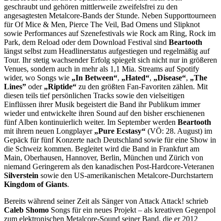
geschraubt und gehören mittlerweile zweifelsfrei zu den
angesagtesten Metalcore-Bands der Stunde. Neben Supporttourneen
für Of Mice & Men, Pierce The Veil, Bad Omens und Slipknot
sowie Performances auf Szenefestivals wie Rock am Ring, Rock im
Park, dem Reload oder dem Download Festival sind
Beartooth
längst selbst zum Headlinerstatus aufgestiegen und regelmäßig auf
Tour. Ihr stetig wachsender Erfolg spiegelt sich nicht nur in größeren
Venues, sondern auch in mehr als 1,1 Mia. Streams auf Spotify
wider, wo Songs wie
„In Between“
,
„Hated“
,
„Disease“
,
„The
Lines”
oder
„Riptide“
zu den größten Fan-Favoriten zählen. Mit
diesen teils tief persönlichen Tracks sowie den vielseitigen
Einflüssen ihrer Musik begeistert die Band ihr Publikum immer
wieder und entwickelte ihren Sound auf den bisher erschienenen
fünf Alben kontinuierlich weiter. Im September werden
Beartooth
mit ihrem neuen Longplayer
„Pure Ecstasy“
(VÖ: 28. August) im
Gepäck für fünf Konzerte nach Deutschland sowie für eine Show in
die Schweiz kommen. Begleitet wird die Band in Frankfurt am
Main, Oberhausen, Hannover, Berlin, München und Zürich von
niemand Geringerem als den kanadischen Post-Hardcore-Veteranen
Silverstein
sowie den US-amerikanischen Metalcore-Durchstartern
Kingdom of Giants
.
Bereits während seiner Zeit als Sänger von Attack Attack! schrieb
Caleb Shomo
Songs für ein neues Projekt – als kreativen Gegenpol
zum elektronischen Metalcore-Sound seiner Band, die er 2012