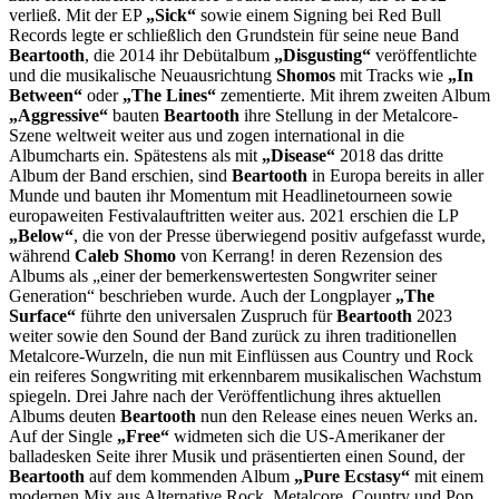
verließ. Mit der EP
„Sick“
sowie einem Signing bei Red Bull
Records legte er schließlich den Grundstein für seine neue Band
Beartooth
, die 2014 ihr Debütalbum
„Disgusting“
veröffentlichte
und die musikalische Neuausrichtung
Shomos
mit Tracks wie
„In
Between“
oder
„The Lines“
zementierte. Mit ihrem zweiten Album
„Aggressive“
bauten
Beartooth
ihre Stellung in der Metalcore-
Szene weltweit weiter aus und zogen international in die
Albumcharts ein. Spätestens als mit
„Disease“
2018 das dritte
Album der Band erschien, sind
Beartooth
in Europa bereits in aller
Munde und bauten ihr Momentum mit Headlinetourneen sowie
europaweiten Festivalauftritten weiter aus. 2021 erschien die LP
„Below“
, die von der Presse überwiegend positiv aufgefasst wurde,
während
Caleb Shomo
von Kerrang! in deren Rezension des
Albums als „einer der bemerkenswertesten Songwriter seiner
Generation“ beschrieben wurde. Auch der Longplayer
„The
Surface“
führte den universalen Zuspruch für
Beartooth
2023
weiter sowie den Sound der Band zurück zu ihren traditionellen
Metalcore-Wurzeln, die nun mit Einflüssen aus Country und Rock
ein reiferes Songwriting mit erkennbarem musikalischen Wachstum
spiegeln. Drei Jahre nach der Veröffentlichung ihres aktuellen
Albums deuten
Beartooth
nun den Release eines neuen Werks an.
Auf der Single
„Free“
widmeten sich die US-Amerikaner der
balladesken Seite ihrer Musik und präsentierten einen Sound, der
Beartooth
auf dem kommenden Album
„Pure Ecstasy“
mit einem
modernen Mix aus Alternative Rock, Metalcore, Country und Pop