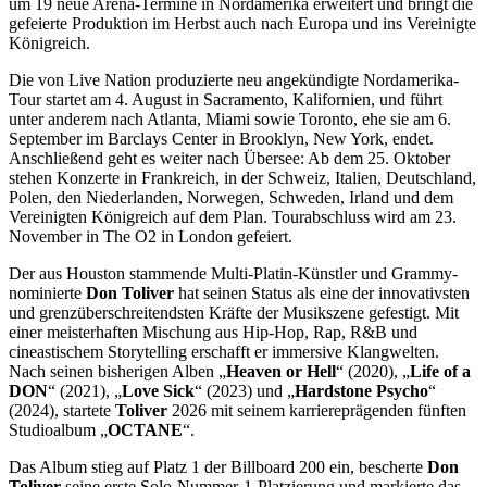
um 19 neue Arena-Termine in Nordamerika erweitert und bringt die
gefeierte Produktion im Herbst auch nach Europa und ins Vereinigte
Königreich.
Die von Live Nation produzierte neu angekündigte Nordamerika-
Tour startet am 4. August in Sacramento, Kalifornien, und führt
unter anderem nach Atlanta, Miami sowie Toronto, ehe sie am 6.
September im Barclays Center in Brooklyn, New York, endet.
Anschließend geht es weiter nach Übersee: Ab dem 25. Oktober
stehen Konzerte in Frankreich, in der Schweiz, Italien, Deutschland,
Polen, den Niederlanden, Norwegen, Schweden, Irland und dem
Vereinigten Königreich auf dem Plan. Tourabschluss wird am 23.
November in The O2 in London gefeiert.
Der aus Houston stammende Multi-Platin-Künstler und Grammy-
nominierte
Don Toliver
hat seinen Status als eine der innovativsten
und grenzüberschreitendsten Kräfte der Musikszene gefestigt. Mit
einer meisterhaften Mischung aus Hip-Hop, Rap, R&B und
cineastischem Storytelling erschafft er immersive Klangwelten.
Nach seinen bisherigen Alben „
Heaven or Hell
“ (2020), „
Life of a
DON
“ (2021), „
Love Sick
“ (2023) und „
Hardstone Psycho
“
(2024), startete
Toliver
2026 mit seinem karriereprägenden fünften
Studioalbum „
OCTANE
“.
Das Album stieg auf Platz 1 der Billboard 200 ein, bescherte
Don
Toliver
seine erste Solo-Nummer-1-Platzierung und markierte das