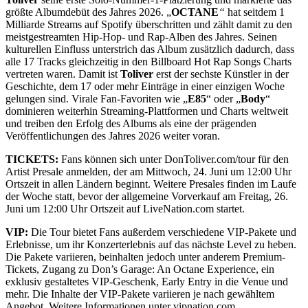
größte Albumdebüt des Jahres 2026. „
OCTANE
“
hat seitdem 1
Milliarde Streams auf Spotify überschritten und zählt damit zu den
meistgestreamten Hip-Hop- und Rap-Alben des Jahres. Seinen
kulturellen Einfluss unterstrich das Album zusätzlich dadurch, dass
alle 17 Tracks gleichzeitig in den Billboard Hot Rap Songs Charts
vertreten waren. Damit ist
Toliver
erst der sechste Künstler in der
Geschichte, dem 17 oder mehr Einträge in einer einzigen Woche
gelungen sind. Virale Fan-Favoriten wie „
E85
“ oder „
Body
“
dominieren weiterhin Streaming-Plattformen und Charts weltweit
und treiben den Erfolg des Albums als eine der prägenden
Veröffentlichungen des Jahres 2026 weiter voran.
TICKETS:
Fans können sich unter DonToliver.com/tour für den
Artist Presale anmelden, der am Mittwoch, 24. Juni um 12:00 Uhr
Ortszeit in allen Ländern beginnt. Weitere Presales finden im Laufe
der Woche statt, bevor der allgemeine Vorverkauf am Freitag, 26.
Juni um 12:00 Uhr Ortszeit auf LiveNation.com startet.
VIP:
Die Tour bietet Fans außerdem verschiedene VIP-Pakete und
Erlebnisse, um ihr Konzerterlebnis auf das nächste Level zu heben.
Die Pakete variieren, beinhalten jedoch unter anderem Premium-
Tickets, Zugang zu Don’s Garage: An Octane Experience, ein
exklusiv gestaltetes VIP-Geschenk, Early Entry in die Venue und
mehr. Die Inhalte der VIP-Pakete variieren je nach gewähltem
Angebot. Weitere Informationen unter vipnation.com.