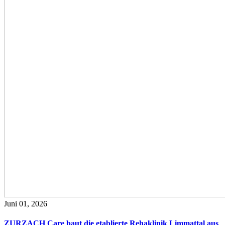
Juni 01, 2026
ZURZACH Care baut die etablierte Rehaklinik Limmattal aus