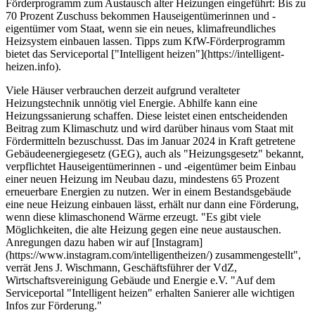
Förderprogramm zum Austausch alter Heizungen eingeführt: Bis zu
70 Prozent Zuschuss bekommen Hauseigentümerinnen und -
eigentümer vom Staat, wenn sie ein neues, klimafreundliches
Heizsystem einbauen lassen. Tipps zum KfW-Förderprogramm
bietet das Serviceportal ["Intelligent heizen"](https://intelligent-
heizen.info).
Viele Häuser verbrauchen derzeit aufgrund veralteter
Heizungstechnik unnötig viel Energie. Abhilfe kann eine
Heizungssanierung schaffen. Diese leistet einen entscheidenden
Beitrag zum Klimaschutz und wird darüber hinaus vom Staat mit
Fördermitteln bezuschusst. Das im Januar 2024 in Kraft getretene
Gebäudeenergiegesetz (GEG), auch als "Heizungsgesetz" bekannt,
verpflichtet Hauseigentümerinnen - und -eigentümer beim Einbau
einer neuen Heizung im Neubau dazu, mindestens 65 Prozent
erneuerbare Energien zu nutzen. Wer in einem Bestandsgebäude
eine neue Heizung einbauen lässt, erhält nur dann eine Förderung,
wenn diese klimaschonend Wärme erzeugt. "Es gibt viele
Möglichkeiten, die alte Heizung gegen eine neue austauschen.
Anregungen dazu haben wir auf [Instagram]
(https://www.instagram.com/intelligentheizen/) zusammengestellt",
verrät Jens J. Wischmann, Geschäftsführer der VdZ,
Wirtschaftsvereinigung Gebäude und Energie e.V. "Auf dem
Serviceportal "Intelligent heizen" erhalten Sanierer alle wichtigen
Infos zur Förderung."