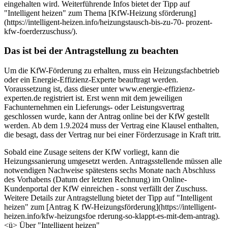
eingehalten wird. Weiterführende Infos bietet der Tipp auf
"Intelligent heizen" zum Thema [KfW-Heizung sförderung]
(https://intelligent-heizen.info/heizungstausch-bis-zu-70- prozent-
kfw-foerderzuschuss/).
Das ist bei der Antragstellung zu beachten
Um die KfW-Förderung zu erhalten, muss ein Heizungsfachbetrieb
oder ein Energie-Effizienz-Experte beauftragt werden.
Voraussetzung ist, dass dieser unter www.energie-effizienz-
experten.de registriert ist. Erst wenn mit dem jeweiligen
Fachunternehmen ein Lieferungs- oder Leistungsvertrag
geschlossen wurde, kann der Antrag online bei der KfW gestellt
werden. Ab dem 1.9.2024 muss der Vertrag eine Klausel enthalten,
die besagt, dass der Vertrag nur bei einer Förderzusage in Kraft tritt.
Sobald eine Zusage seitens der KfW vorliegt, kann die
Heizungssanierung umgesetzt werden. Antragsstellende müssen alle
notwendigen Nachweise spätestens sechs Monate nach Abschluss
des Vorhabens (Datum der letzten Rechnung) im Online-
Kundenportal der KfW einreichen - sonst verfällt der Zuschuss.
Weitere Details zur Antragstellung bietet der Tipp auf "Intelligent
heizen" zum [Antrag K fW-Heizungsförderung](https://intelligent-
heizen.info/kfw-heizungsfoe rderung-so-klappt-es-mit-dem-antrag).
<ü> Über "Intelligent heizen"