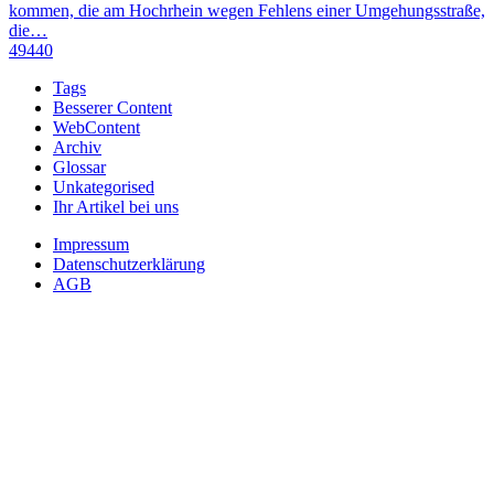
kommen, die am Hochrhein wegen Fehlens einer Umgehungsstraße,
die…
49440
Tags
Besserer Content
WebContent
Archiv
Glossar
Unkategorised
Ihr Artikel bei uns
Impressum
Datenschutzerklärung
AGB