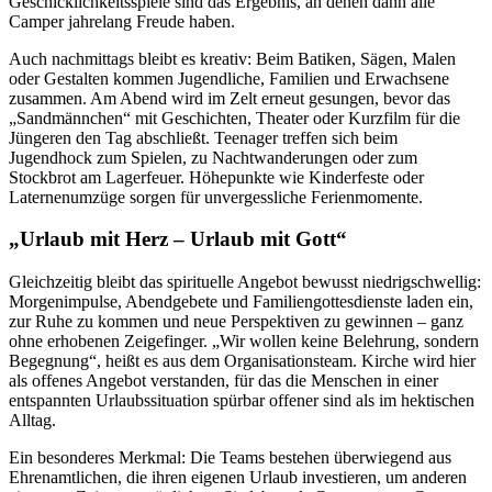
Geschicklichkeitsspiele sind das Ergebnis, an denen dann alle
Camper jahrelang Freude haben.
Auch nachmittags bleibt es kreativ: Beim Batiken, Sägen, Malen
oder Gestalten kommen Jugendliche, Familien und Erwachsene
zusammen. Am Abend wird im Zelt erneut gesungen, bevor das
„Sandmännchen“ mit Geschichten, Theater oder Kurzfilm für die
Jüngeren den Tag abschließt. Teenager treffen sich beim
Jugendhock zum Spielen, zu Nachtwanderungen oder zum
Stockbrot am Lagerfeuer. Höhepunkte wie Kinderfeste oder
Laternenumzüge sorgen für unvergessliche Ferienmomente.
„Urlaub mit Herz – Urlaub mit Gott“
Gleichzeitig bleibt das spirituelle Angebot bewusst niedrigschwellig:
Morgenimpulse, Abendgebete und Familiengottesdienste laden ein,
zur Ruhe zu kommen und neue Perspektiven zu gewinnen – ganz
ohne erhobenen Zeigefinger. „Wir wollen keine Belehrung, sondern
Begegnung“, heißt es aus dem Organisationsteam. Kirche wird hier
als offenes Angebot verstanden, für das die Menschen in einer
entspannten Urlaubssituation spürbar offener sind als im hektischen
Alltag.
Ein besonderes Merkmal: Die Teams bestehen überwiegend aus
Ehrenamtlichen, die ihren eigenen Urlaub investieren, um anderen