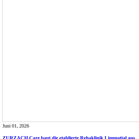
Juni 01, 2026
ZURZACH Care baut die etablierte Rehaklinik Limmattal aus