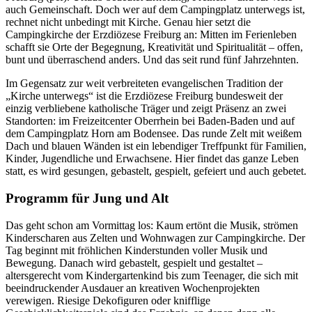
auch Gemeinschaft. Doch wer auf dem Campingplatz unterwegs ist,
rechnet nicht unbedingt mit Kirche. Genau hier setzt die
Campingkirche der Erzdiözese Freiburg an: Mitten im Ferienleben
schafft sie Orte der Begegnung, Kreativität und Spiritualität – offen,
bunt und überraschend anders. Und das seit rund fünf Jahrzehnten.
Im Gegensatz zur weit verbreiteten evangelischen Tradition der
„Kirche unterwegs“ ist die Erzdiözese Freiburg bundesweit der
einzig verbliebene katholische Träger und zeigt Präsenz an zwei
Standorten: im Freizeitcenter Oberrhein bei Baden-Baden und auf
dem Campingplatz Horn am Bodensee. Das runde Zelt mit weißem
Dach und blauen Wänden ist ein lebendiger Treffpunkt für Familien,
Kinder, Jugendliche und Erwachsene. Hier findet das ganze Leben
statt, es wird gesungen, gebastelt, gespielt, gefeiert und auch gebetet.
Programm für Jung und Alt
Das geht schon am Vormittag los: Kaum ertönt die Musik, strömen
Kinderscharen aus Zelten und Wohnwagen zur Campingkirche. Der
Tag beginnt mit fröhlichen Kinderstunden voller Musik und
Bewegung. Danach wird gebastelt, gespielt und gestaltet –
altersgerecht vom Kindergartenkind bis zum Teenager, die sich mit
beeindruckender Ausdauer an kreativen Wochenprojekten
verewigen. Riesige Dekofiguren oder knifflige