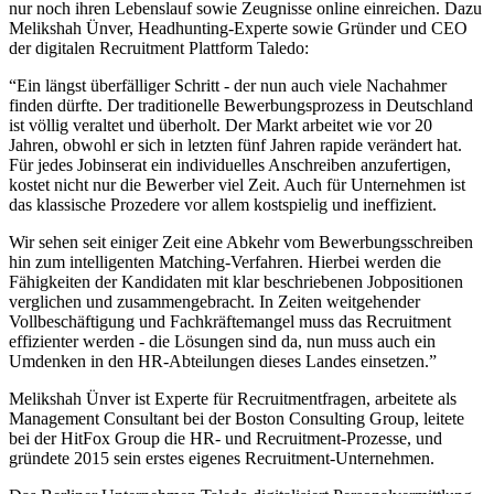
nur noch ihren Lebenslauf sowie Zeugnisse online einreichen. Dazu
Melikshah Ünver, Headhunting-Experte sowie Gründer und CEO
der digitalen Recruitment Plattform Taledo:
“Ein längst überfälliger Schritt - der nun auch viele Nachahmer
finden dürfte. Der traditionelle Bewerbungsprozess in Deutschland
ist völlig veraltet und überholt. Der Markt arbeitet wie vor 20
Jahren, obwohl er sich in letzten fünf Jahren rapide verändert hat.
Für jedes Jobinserat ein individuelles Anschreiben anzufertigen,
kostet nicht nur die Bewerber viel Zeit. Auch für Unternehmen ist
das klassische Prozedere vor allem kostspielig und ineffizient.
Wir sehen seit einiger Zeit eine Abkehr vom Bewerbungsschreiben
hin zum intelligenten Matching-Verfahren. Hierbei werden die
Fähigkeiten der Kandidaten mit klar beschriebenen Jobpositionen
verglichen und zusammengebracht. In Zeiten weitgehender
Vollbeschäftigung und Fachkräftemangel muss das Recruitment
effizienter werden - die Lösungen sind da, nun muss auch ein
Umdenken in den HR-Abteilungen dieses Landes einsetzen.”
Melikshah Ünver ist Experte für Recruitmentfragen, arbeitete als
Management Consultant bei der Boston Consulting Group, leitete
bei der HitFox Group die HR- und Recruitment-Prozesse, und
gründete 2015 sein erstes eigenes Recruitment-Unternehmen.