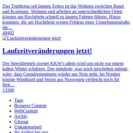
Das Topthema seit langen Zeiten ist das Wohnen zwischen Basel
und Konstanz. Wohnen und arbeiten an unterschiedlichen Orten
können am Hochrhein schnell zu langen Fahrten führen. Hinzu
kommen, die am Hochrhein wegen Fehlens einer Umgehungsstraße,
die…
49402
Laufzeitveränderungen jetzt!
Der Streckbetrieb zweier KKW's allein wird uns nicht vor einem
kalten Winter schützen. Das mindeste, was noch geschehen müsste,
wäre, dass Grundremmingen wieder ans Netz geht. Im Norden
könnte Windkraft und Strom aus Norwegen vielleicht noch für
Beh…
13306
Tags
Besserer Content
WebContent
Archiv
Glossar
Unkategorised
Ihr Artikel bei uns