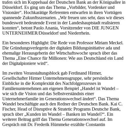
trafen sich im Kuppelsaal der Deutschen Bank an der Königsallee in
Düsseldorf. Es ging um das Thema „Vorbilder, Vordenker und
Visionäre“. Hochkarätige Referenten entwarfen in ihren Vorträgen
spannende Zukunftsszenarien. „Wir freuen uns sehr, dass wir dieses
bundesweit bedeutende Event in der Landeshauptstadt realisieren
konnten“, betont Paolo Anania, Vorsitzender von DIE JUNGEN
UNTERNEHMER/Düsseldorf und Niederrhein.
Ein besonderes Highlight: Die Rede von Professor Miriam Meckel.
Die Gründungsverlegerin der digitalen Bildungsinitiative ada und
ehemalige Herausgeberin der Wirtschaftswoche sprach über das
Thema „Eine Chance für Millionen: Wie aus Deutschland ein Land
der Digitalpioniere wird“.
Im zweiten Veranstaltungsblock gab Ferdinand Hirmer,
Gesellschafter Hirmer Unternehmensgruppe, sehr persönliche
Einblicke in die Komplexität des Nachfolgprozesses in
Familienunternehmen am eigenen Beispiel „Handel ist Wandel –
wie sich die Vision und das Selbstverständnis einer
Unternehmerfamilie im Generationswechsel ändert“. Das Thema
Wandel beschäftigte auch den Redner der Deutschen Bank. Kai C.
Fischer, Head of Disruptive & Stratetic Programs Deutsche Bank,
sprach über „Kunden im Wandel – Banken im Wandel?“. Ein
weiterer Beitrag griff das Thema Generationswechsel auf. Im
Gespräch mit Dr. Frederik Hümmeke erzählte Constantin