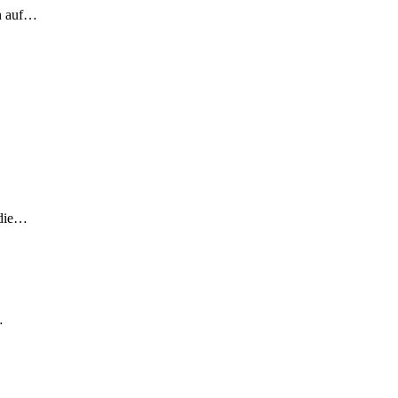
ch auf…
 die…
…