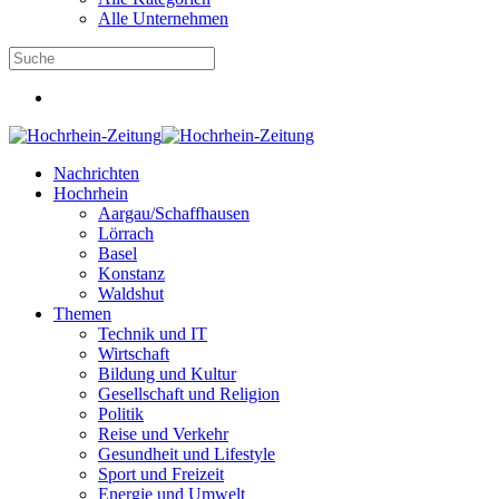
Alle Unternehmen
Nachrichten
Hochrhein
Aargau/Schaffhausen
Lörrach
Basel
Konstanz
Waldshut
Themen
Technik und IT
Wirtschaft
Bildung und Kultur
Gesellschaft und Religion
Politik
Reise und Verkehr
Gesundheit und Lifestyle
Sport und Freizeit
Energie und Umwelt