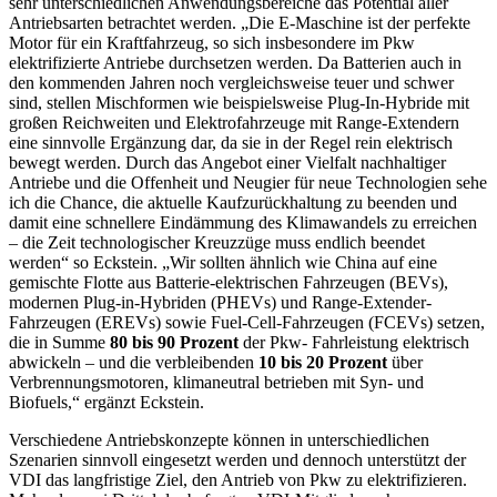
sehr unterschiedlichen Anwendungsbereiche das Potential aller
Antriebsarten betrachtet werden. „Die E-Maschine ist der perfekte
Motor für ein Kraftfahrzeug, so sich insbesondere im Pkw
elektrifizierte Antriebe durchsetzen werden. Da Batterien auch in
den kommenden Jahren noch vergleichsweise teuer und schwer
sind, stellen Mischformen wie beispielsweise Plug-In-Hybride mit
großen Reichweiten und Elektrofahrzeuge mit Range-Extendern
eine sinnvolle Ergänzung dar, da sie in der Regel rein elektrisch
bewegt werden. Durch das Angebot einer Vielfalt nachhaltiger
Antriebe und die Offenheit und Neugier für neue Technologien sehe
ich die Chance, die aktuelle Kaufzurückhaltung zu beenden und
damit eine schnellere Eindämmung des Klimawandels zu erreichen
– die Zeit technologischer Kreuzzüge muss endlich beendet
werden“ so Eckstein. „Wir sollten ähnlich wie China auf eine
gemischte Flotte aus Batterie-elektrischen Fahrzeugen (BEVs),
modernen Plug-in-Hybriden (PHEVs) und Range-Extender-
Fahrzeugen (EREVs) sowie Fuel-Cell-Fahrzeugen (FCEVs) setzen,
die in Summe
80 bis 90 Prozent
der Pkw- Fahrleistung elektrisch
abwickeln – und die verbleibenden
10 bis 20 Prozent
über
Verbrennungsmotoren, klimaneutral betrieben mit Syn- und
Biofuels,“ ergänzt Eckstein.
Verschiedene Antriebskonzepte können in unterschiedlichen
Szenarien sinnvoll eingesetzt werden und dennoch unterstützt der
VDI das langfristige Ziel, den Antrieb von Pkw zu elektrifizieren.