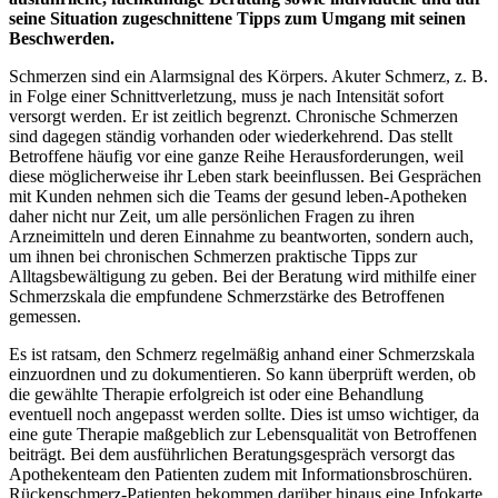
seine Situation zugeschnittene Tipps zum Umgang mit seinen
Beschwerden.
Schmerzen sind ein Alarmsignal des Körpers. Akuter Schmerz, z. B.
in Folge einer Schnittverletzung, muss je nach Intensität sofort
versorgt werden. Er ist zeitlich begrenzt. Chronische Schmerzen
sind dagegen ständig vorhanden oder wiederkehrend. Das stellt
Betroffene häufig vor eine ganze Reihe Herausforderungen, weil
diese möglicherweise ihr Leben stark beeinflussen. Bei Gesprächen
mit Kunden nehmen sich die Teams der gesund leben-Apotheken
daher nicht nur Zeit, um alle persönlichen Fragen zu ihren
Arzneimitteln und deren Einnahme zu beantworten, sondern auch,
um ihnen bei chronischen Schmerzen praktische Tipps zur
Alltagsbewältigung zu geben. Bei der Beratung wird mithilfe einer
Schmerzskala die empfundene Schmerzstärke des Betroffenen
gemessen.
Es ist ratsam, den Schmerz regelmäßig anhand einer Schmerzskala
einzuordnen und zu dokumentieren. So kann überprüft werden, ob
die gewählte Therapie erfolgreich ist oder eine Behandlung
eventuell noch angepasst werden sollte. Dies ist umso wichtiger, da
eine gute Therapie maßgeblich zur Lebensqualität von Betroffenen
beiträgt. Bei dem ausführlichen Beratungsgespräch versorgt das
Apothekenteam den Patienten zudem mit Informationsbroschüren.
Rückenschmerz-Patienten bekommen darüber hinaus eine Infokarte