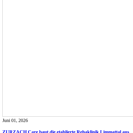
Juni 01, 2026
ZURZACH Care baut die etablierte Rehaklinik Limmattal aus