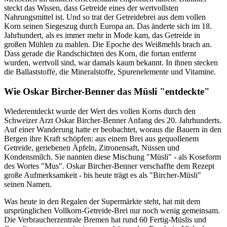
steckt das Wissen, dass Getreide eines der wertvollsten
Nahrungsmittel ist. Und so trat der Getreidebrei aus dem vollen
Korn seinen Siegeszug durch Europa an. Das änderte sich im 18.
Jahrhundert, als es immer mehr in Mode kam, das Getreide in
großen Mühlen zu mahlen. Die Epoche des Weißmehls brach an.
Dass gerade die Randschichten des Korn, die fortan entfernt
wurden, wertvoll sind, war damals kaum bekannt. In ihnen stecken
die Ballaststoffe, die Mineralstoffe, Spurenelemente und Vitamine.
Wie Oskar Bircher-Benner das Müsli "entdeckte"
Wiederentdeckt wurde der Wert des vollen Korns durch den
Schweizer Arzt Oskar Bircher-Benner Anfang des 20. Jahrhunderts.
Auf einer Wanderung hatte er beobachtet, woraus die Bauern in den
Bergen ihre Kraft schöpfen: aus einem Brei aus gequollenem
Getreide, geriebenen Äpfeln, Zitronensaft, Nüssen und
Kondensmilch. Sie nannten diese Mischung "Müsli" - als Koseform
des Wortes "Mus". Oskar Bircher-Benner verschaffte dem Rezept
große Aufmerksamkeit - bis heute trägt es als "Bircher-Müsli"
seinen Namen.
Was heute in den Regalen der Supermärkte steht, hat mit dem
ursprünglichen Vollkorn-Getreide-Brei nur noch wenig gemeinsam.
Die Verbraucherzentrale Bremen hat rund 60 Fertig-Müslis und