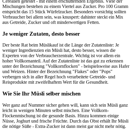
Cerealien getestet - mit einem erschütternden Ergebnis. Viele der
Mischungen bestehen zu einem Viertel aus Zucker. Pro 100 Gramm
entspricht das 15 Stück Würfelzucker. Besonders vorsichtig sollten
Verbraucher bei allem sein, was knuspert: dahinter steckt ein Mix
aus Getreide, Zucker und oft minderwertigen Fetten.
Je weniger Zutaten, desto besser
Der beste Rat beim Müslikauf ist die Länge der Zutatenliste: Je
weniger Ingredienzien ein Müsli hat, desto besser, wissen die
Experten von der Verbraucherzentrale. Wichtig ist vor allem ein
hoher Vollkornanteil. Auf der Zutatenliste ist das gut zu erkennen
unter der Bezeichnung "Vollkornflocken" - beispielsweise aus Hafer
und Weizen. Hinter der Bezeichnung "Flakes" oder "Pops"
verbergen sich in aller Regel hoch verarbeitete Getreide- und
Reisprodukte mit zweifelhaftem Wert für die Gesundheit.
Wie Sie Ihr Müsli selber mischen
Wer ganz auf Nummer sicher gehen will, kann sich sein Müsli ganz
leicht in wenigen Minuten selbst mischen. Eine Vollkorn-
Flockenmischung ist die gesunde Basis. Hinzu kommen einige
Nüsse, Joghurt und frische Früchte. Durch das Obst erhält Ihr Müsli
die nötige Süße - Extra-Zucker ist dann meist gar nicht mehr nötig.