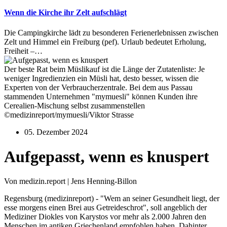
Wenn die Kirche ihr Zelt aufschlägt
Die Campingkirche lädt zu besonderen Ferienerlebnissen zwischen
Zelt und Himmel ein Freiburg (pef). Urlaub bedeutet Erholung,
Freiheit –…
Der beste Rat beim Müslikauf ist die Länge der Zutatenliste: Je
weniger Ingredienzien ein Müsli hat, desto besser, wissen die
Experten von der Verbraucherzentrale. Bei dem aus Passau
stammenden Unternehmen "mymuesli" können Kunden ihre
Cerealien-Mischung selbst zusammenstellen
©medizinreport/mymuesli/Viktor Strasse
05. Dezember 2024
Aufgepasst, wenn es knuspert
Von medizin.report | Jens Henning-Billon
Regensburg (medizinreport) - "Wem an seiner Gesundheit liegt, der
esse morgens einen Brei aus Getreideschrot", soll angeblich der
Mediziner Diokles von Karystos vor mehr als 2.000 Jahren den
Menschen im antiken Griechenland empfohlen haben. Dahinter