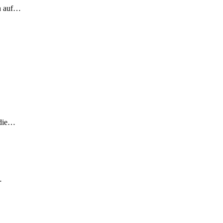
ch auf…
 die…
…