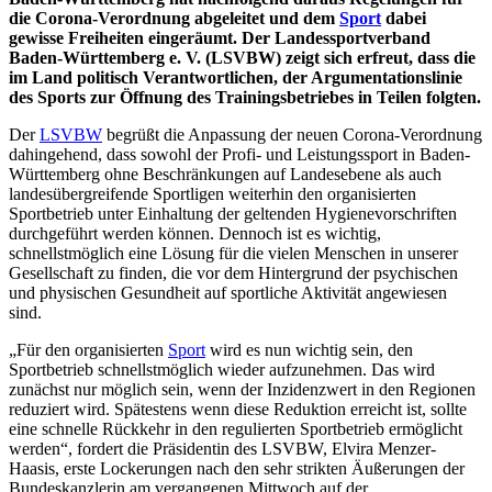
die Corona-Verordnung abgeleitet und dem
Sport
dabei
gewisse Freiheiten eingeräumt. Der Landessportverband
Baden-Württemberg e. V. (LSVBW) zeigt sich erfreut, dass die
im Land politisch Verantwortlichen, der Argumentationslinie
des Sports zur Öffnung des Trainingsbetriebes in Teilen folgten.
Der
LSVBW
begrüßt die Anpassung der neuen Corona-Verordnung
dahingehend, dass sowohl der Profi- und Leistungssport in Baden-
Württemberg ohne Beschränkungen auf Landesebene als auch
landesübergreifende Sportligen weiterhin den organisierten
Sportbetrieb unter Einhaltung der geltenden Hygienevorschriften
durchgeführt werden können. Dennoch ist es wichtig,
schnellstmöglich eine Lösung für die vielen Menschen in unserer
Gesellschaft zu finden, die vor dem Hintergrund der psychischen
und physischen Gesundheit auf sportliche Aktivität angewiesen
sind.
„Für den organisierten
Sport
wird es nun wichtig sein, den
Sportbetrieb schnellstmöglich wieder aufzunehmen. Das wird
zunächst nur möglich sein, wenn der Inzidenzwert in den Regionen
reduziert wird. Spätestens wenn diese Reduktion erreicht ist, sollte
eine schnelle Rückkehr in den regulierten Sportbetrieb ermöglicht
werden“, fordert die Präsidentin des LSVBW, Elvira Menzer-
Haasis, erste Lockerungen nach den sehr strikten Äußerungen der
Bundeskanzlerin am vergangenen Mittwoch auf der