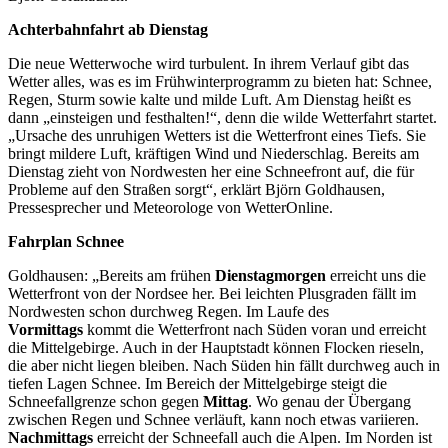
Achterbahnfahrt ab Dienstag
Die neue Wetterwoche wird turbulent. In ihrem Verlauf gibt das
Wetter alles, was es im Frühwinterprogramm zu bieten hat: Schnee,
Regen, Sturm sowie kalte und milde Luft. Am Dienstag heißt es
dann „einsteigen und festhalten!“, denn die wilde Wetterfahrt startet.
„Ursache des unruhigen Wetters ist die Wetterfront eines Tiefs. Sie
bringt mildere Luft, kräftigen Wind und Niederschlag. Bereits am
Dienstag zieht von Nordwesten her eine Schneefront auf, die für
Probleme auf den Straßen sorgt“, erklärt Björn Goldhausen,
Pressesprecher und Meteorologe von WetterOnline.
Fahrplan Schnee
Goldhausen: „Bereits am frühen
Dienstagmorgen
erreicht uns die
Wetterfront von der Nordsee her. Bei leichten Plusgraden fällt im
Nordwesten schon durchweg Regen. Im Laufe des
Vormittags
kommt die Wetterfront nach Süden voran und erreicht
die Mittelgebirge. Auch in der Hauptstadt können Flocken rieseln,
die aber nicht liegen bleiben. Nach Süden hin fällt durchweg auch in
tiefen Lagen Schnee. Im Bereich der Mittelgebirge steigt die
Schneefallgrenze schon gegen
Mittag
. Wo genau der Übergang
zwischen Regen und Schnee verläuft, kann noch etwas variieren.
Nachmittags
erreicht der Schneefall auch die Alpen. Im Norden ist