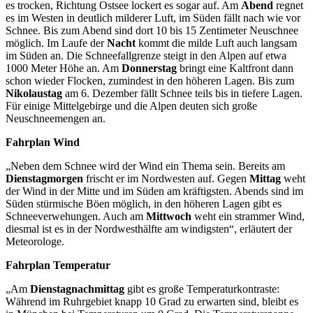
es trocken, Richtung Ostsee lockert es sogar auf. Am
Abend
regnet
es im Westen in deutlich milderer Luft, im Süden fällt nach wie vor
Schnee. Bis zum Abend sind dort 10 bis 15 Zentimeter Neuschnee
möglich. Im Laufe der
Nacht
kommt die milde Luft auch langsam
im Süden an. Die Schneefallgrenze steigt in den Alpen auf etwa
1000 Meter Höhe an. Am
Donnerstag
bringt eine Kaltfront dann
schon wieder Flocken, zumindest in den höheren Lagen. Bis zum
Nikolaustag
am 6. Dezember fällt Schnee teils bis in tiefere Lagen.
Für einige Mittelgebirge und die Alpen deuten sich große
Neuschneemengen an.
Fahrplan Wind
„Neben dem Schnee wird der Wind ein Thema sein. Bereits am
Dienstagmorgen
frischt er im Nordwesten auf. Gegen
Mittag
weht
der Wind in der Mitte und im Süden am kräftigsten. Abends sind im
Süden stürmische Böen möglich, in den höheren Lagen gibt es
Schneeverwehungen. Auch am
Mittwoch
weht ein strammer Wind,
diesmal ist es in der Nordwesthälfte am windigsten“, erläutert der
Meteorologe.
Fahrplan Temperatur
„Am
Dienstagnachmittag
gibt es große Temperaturkontraste:
Während im Ruhrgebiet knapp 10 Grad zu erwarten sind, bleibt es