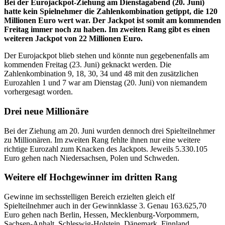
Bei der Eurojackpot-Ziehung am Dienstagabend (20. Juni)
hatte kein Spielnehmer die Zahlenkombination getippt, die 120
Millionen Euro wert war. Der Jackpot ist somit am kommenden
Freitag immer noch zu haben. Im zweiten Rang gibt es einen
weiteren Jackpot von 22 Millionen Euro.
Der Eurojackpot blieb stehen und könnte nun gegebenenfalls am
kommenden Freitag (23. Juni) geknackt werden. Die
Zahlenkombination 9, 18, 30, 34 und 48 mit den zusätzlichen
Eurozahlen 1 und 7 war am Dienstag (20. Juni) von niemandem
vorhergesagt worden.
Drei neue Millionäre
Bei der Ziehung am 20. Juni wurden dennoch drei Spielteilnehmer
zu Millionären. Im zweiten Rang fehlte ihnen nur eine weitere
richtige Eurozahl zum Knacken des Jackpots. Jeweils 5.330.105
Euro gehen nach Niedersachsen, Polen und Schweden.
Weitere elf Hochgewinner im dritten Rang
Gewinne im sechsstelligen Bereich erzielten gleich elf
Spielteilnehmer auch in der Gewinnklasse 3. Genau 163.625,70
Euro gehen nach Berlin, Hessen, Mecklenburg-Vorpommern,
Sachsen-Anhalt, Schleswig-Holstein, Dänemark, Finnland,