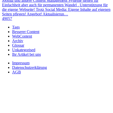
Joomla und andere Content Management Systeme stehen für
Einfachheit aber auch für permanenten Wandel . Unterstützung für
die eigene Webseite! Trotz Social Media: Eigene Inhalte auf eigenen
Seiten pflegen! Angebot! Aktualisierun…
49057
Tags
Besserer Content
WebContent
Archiv
Glossar
Unkategorised
Ihr Artikel bei uns
Impressum
Datenschutzerklärung
AGB