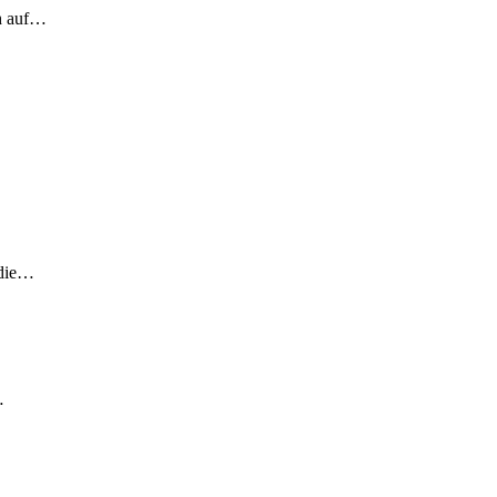
ch auf…
 die…
…