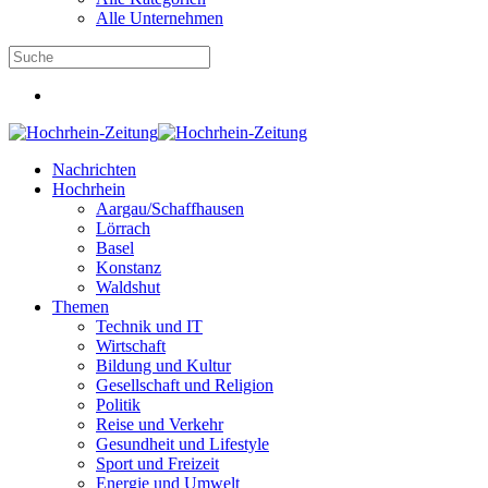
Alle Unternehmen
Nachrichten
Hochrhein
Aargau/Schaffhausen
Lörrach
Basel
Konstanz
Waldshut
Themen
Technik und IT
Wirtschaft
Bildung und Kultur
Gesellschaft und Religion
Politik
Reise und Verkehr
Gesundheit und Lifestyle
Sport und Freizeit
Energie und Umwelt