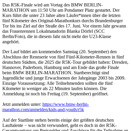
Das R5K-Finale wird am Vortag des BMW BERLIN-
MARATHON um 11:50 Uhr am Potsdamer Platz gestartet. Der
Kurs führt die unter 23 Jahre alten Läufer*innen über die letzten
fünf Kilometer des Original-Marathonkurs durchs Brandenburger
Tor bis ins Ziel auf der Straße des 17. Juni. Vor einem Jahr gewann
das Frauenrennen Lokalmatadorin Blanka Dörfel (SCC
Berlin/Foto), die in diesem Jahr nicht mehr der U23-Klasse
angehört.
Der Lauf bildet am kommenden Samstag (20. September) den
Abschluss der Rennserie von fünf Fünf-Kilometer-Rennen in fünf
deutschen Städten, die 2025 die R5K-Tour gebildet haben: Dresden,
Hannover, Paderborn, Hamburg und am Ende das große Finale
beim BMW BERLIN-MARATHON. Startberechtigt sind
Jugendliche und junge Erwachsenen der Jahrgänge 2003 bis 2009.
Einzige Voraussetzung: Alle Teilnehmenden sollten die fünf
Kilometer in weniger als 22 Minuten laufen können. Die
Anmeldung ist noch bis Freitag (19. September) geöffnet.
Jetzt anmelden unter:
https://www.bmw-berlin-
marathon.com/anmelden/kids-and-youth/r5k
Auf der Startliste stehen bereits einige der größten deutschen
Lauftalente − was nicht verwundert, geht es doch in der R5K-
Gesamtwertung um Preisgelder und Zuschüsse für die Teilnahme an