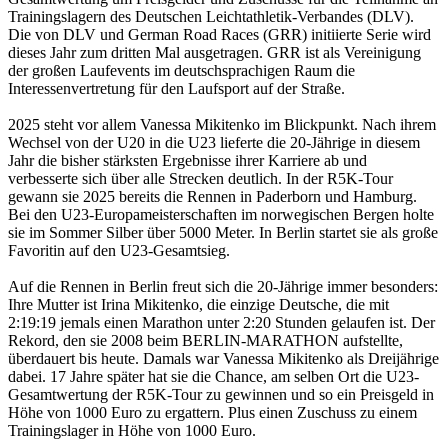
Trainingslagern des Deutschen Leichtathletik-Verbandes (DLV).
Die von DLV und German Road Races (GRR) initiierte Serie wird
dieses Jahr zum dritten Mal ausgetragen. GRR ist als Vereinigung
der großen Laufevents im deutschsprachigen Raum die
Interessenvertretung für den Laufsport auf der Straße.
2025 steht vor allem Vanessa Mikitenko im Blickpunkt. Nach ihrem
Wechsel von der U20 in die U23 lieferte die 20-Jährige in diesem
Jahr die bisher stärksten Ergebnisse ihrer Karriere ab und
verbesserte sich über alle Strecken deutlich. In der R5K-Tour
gewann sie 2025 bereits die Rennen in Paderborn und Hamburg.
Bei den U23-Europameisterschaften im norwegischen Bergen holte
sie im Sommer Silber über 5000 Meter. In Berlin startet sie als große
Favoritin auf den U23-Gesamtsieg.
Auf die Rennen in Berlin freut sich die 20-Jährige immer besonders:
Ihre Mutter ist Irina Mikitenko, die einzige Deutsche, die mit
2:19:19 jemals einen Marathon unter 2:20 Stunden gelaufen ist. Der
Rekord, den sie 2008 beim BERLIN-MARATHON aufstellte,
überdauert bis heute. Damals war Vanessa Mikitenko als Dreijährige
dabei. 17 Jahre später hat sie die Chance, am selben Ort die U23-
Gesamtwertung der R5K-Tour zu gewinnen und so ein Preisgeld in
Höhe von 1000 Euro zu ergattern. Plus einen Zuschuss zu einem
Trainingslager in Höhe von 1000 Euro.