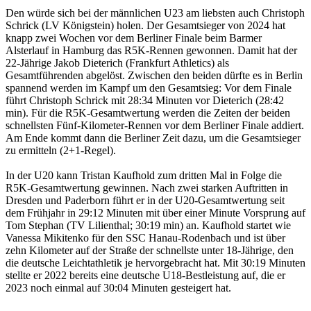
Den würde sich bei der männlichen U23 am liebsten auch Christoph
Schrick (LV Königstein) holen. Der Gesamtsieger von 2024 hat
knapp zwei Wochen vor dem Berliner Finale beim Barmer
Alsterlauf in Hamburg das R5K-Rennen gewonnen. Damit hat der
22-Jährige Jakob Dieterich (Frankfurt Athletics) als
Gesamtführenden abgelöst. Zwischen den beiden dürfte es in Berlin
spannend werden im Kampf um den Gesamtsieg: Vor dem Finale
führt Christoph Schrick mit 28:34 Minuten vor Dieterich (28:42
min). Für die R5K-Gesamtwertung werden die Zeiten der beiden
schnellsten Fünf-Kilometer-Rennen vor dem Berliner Finale addiert.
Am Ende kommt dann die Berliner Zeit dazu, um die Gesamtsieger
zu ermitteln (2+1-Regel).
In der U20 kann Tristan Kaufhold zum dritten Mal in Folge die
R5K-Gesamtwertung gewinnen. Nach zwei starken Auftritten in
Dresden und Paderborn führt er in der U20-Gesamtwertung seit
dem Frühjahr in 29:12 Minuten mit über einer Minute Vorsprung auf
Tom Stephan (TV Lilienthal; 30:19 min) an. Kaufhold startet wie
Vanessa Mikitenko für den SSC Hanau-Rodenbach und ist über
zehn Kilometer auf der Straße der schnellste unter 18-Jährige, den
die deutsche Leichtathletik je hervorgebracht hat. Mit 30:19 Minuten
stellte er 2022 bereits eine deutsche U18-Bestleistung auf, die er
2023 noch einmal auf 30:04 Minuten gesteigert hat.