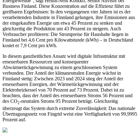
Energiewende“, sagt Helmi-Nelli Körkkö, Senior Advisor bei
Business Finland. Diese Konzentration auf die Effizienz führt zu
greifbaren Ergebnissen: In den vergangenen vier Jahren ist es der
verarbeitenden Industrie in Finnland gelungen, ihre Emissionen aus
der eingekauften Energie um etwa 45 Prozent zu senken und
gleichzeitig die Produktion um 43 Prozent zu steigern. Auch
Verbraucher profitieren: Die Strompreise für Haushalte liegen in
Finnland bei 4,6 Cent pro Kilowattstunde (kWh) – in Deutschland
kostet er 7,9 Cent pro kWh.
In diesem ganzheitlichen Ansatz wird digitale Infrastruktur mit
erneuerbaren Ressourcen und konsequenter
Abwärmerückgewinnung zu einem geschlossenen System
verbunden. Der Anteil der klimaneutralen Energie wächst in
Finnland stetig: Zwischen 2023 und 2024 stieg der Anteil der
erneuerbaren Energien, der Wärmerückgewinnung und der
Elektroheizkessel von 70 Prozent auf 73 Prozent. Dabei ist zu
beachten, dass der Anteil des erneuerbaren Stroms 56 Prozent und
des CO
-neutralen Stroms 95 Prozent beträgt. Gleichzeitig
2
überzeugt das System durch extreme Zuverlässigkeit: Das nationale
Übertragungsnetz von Fingrid weist eine Verfügbarkeit von 99,9995
Prozent auf.