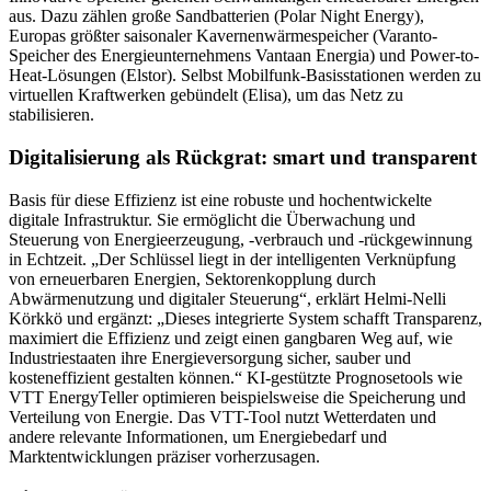
aus. Dazu zählen große Sandbatterien (Polar Night Energy),
Europas größter saisonaler Kavernenwärmespeicher (Varanto-
Speicher des Energieunternehmens Vantaan Energia) und Power-to-
Heat-Lösungen (Elstor). Selbst Mobilfunk-Basisstationen werden zu
virtuellen Kraftwerken gebündelt (Elisa), um das Netz zu
stabilisieren.
Digitalisierung als Rückgrat: smart und transparent
Basis für diese Effizienz ist eine robuste und hochentwickelte
digitale Infrastruktur. Sie ermöglicht die Überwachung und
Steuerung von Energieerzeugung, -verbrauch und -rückgewinnung
in Echtzeit. „Der Schlüssel liegt in der intelligenten Verknüpfung
von erneuerbaren Energien, Sektorenkopplung durch
Abwärmenutzung und digitaler Steuerung“, erklärt Helmi-Nelli
Körkkö und ergänzt: „Dieses integrierte System schafft Transparenz,
maximiert die Effizienz und zeigt einen gangbaren Weg auf, wie
Industriestaaten ihre Energieversorgung sicher, sauber und
kosteneffizient gestalten können.“ KI-gestützte Prognosetools wie
VTT EnergyTeller optimieren beispielsweise die Speicherung und
Verteilung von Energie. Das VTT-Tool nutzt Wetterdaten und
andere relevante Informationen, um Energiebedarf und
Marktentwicklungen präziser vorherzusagen.