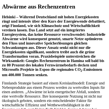
Abwärme aus Rechenzentren
Helsinki – Während Deutschland mit hohen Energiekosten
ringt und intensiv über den Kurs der Energiewende debattiert,
zeigt Finnland, wie sich Klimaschutz und Wirtschaftlichkeit
vereinen lassen. Das Land setzt auf ein integriertes
Energiesystem, das keine Ressource verschwendet: Industrielle
Abwärme wird konsequent genutzt, smarte Netze optimieren
den Fluss und innovative Speicherlösungen gleichen
Schwankungen aus. Dieser Ansatz senkt nicht nur die
Energiekosten signifikant, sondern treibt auch die grüne
Transformation voran. Praxisbeispiele unterstreichen die
Wirksamkeit: Googles Rechenzentrum in Hamina soll bald bis
zu 80 Prozent des lokalen Fernwärmebedarfs decken und
Microsofts Projekte in Espoo die regionalen CO
-Emissionen
2
um 400.000 Tonnen senken.
Finnlands Strategie basiert auf einem Kreislaufmodell: Energie und
Nebenprodukte aus einem Prozess werden zu wertvollen Inputs für
einen anderen. „Abwärme ist kein energetischer Abfall, sondern
eine wertvolle Ressource. Ihre konsequente Nutzung ist nicht nur
ökologisch geboten, sondern ein entscheidender Faktor für
wirtschaftliche Effizienz und Wettbewerbsfähigkeit in der