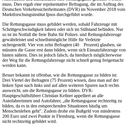
muss. Dies ergab eine repräsentative Befragung, die im Auftrag des
Deutschen Verkehrssicherheitsrates (DVR) im November 2018 vom
Marktforschungsinstitut Ipsos durchgeführt wurde.
Die Rettungsgasse muss gebildet werden, sobald Fahrzeuge mit
Schrittgeschwindigkeit fahren oder sich im Stillstand befinden. Nur
so ist im Notfall die freie Bahn für Polizei- und Rettungsfahrzeuge
gewährleistet und schnellstmögliche Hilfe für Verletzte
sichergestellt. Vier von zehn Befragten (40 Prozent) glauben, sie
müssten die Gasse erst dann bilden, wenn sich Einsatzfahrzeuge von
hinten nähern. Dies ist jedoch falsch, da hierdurch möglicherweise
der Weg für die Rettungsfahrzeuge nicht schnell genug freigemacht
werden kann.
Besser bekannt ist offenbar, wie die Rettungsgasse zu bilden ist:
Drei Viertel der Befragten (75 Prozent) wissen, dass man auf der
linken Spur nach links und auf allen weiteren Spuren nach rechts
ausweicht, um die Rettungsgasse zu bilden. DVR-
Hauptgeschäftsführer Christian Kellner appelliert an alle
Autofahrerinnen und Autofahrer, „die Rettungsgasse rechtzeitig zu
bilden, da es in den entsprechenden Situationen häufig um
Menschenleben geht". Zudem drohe ein Bußgeld von mindestens
200 Euro und zwei Punkte in Flensburg, wenn die Rettungsgasse
nicht rechtzeitig gebildet wird.