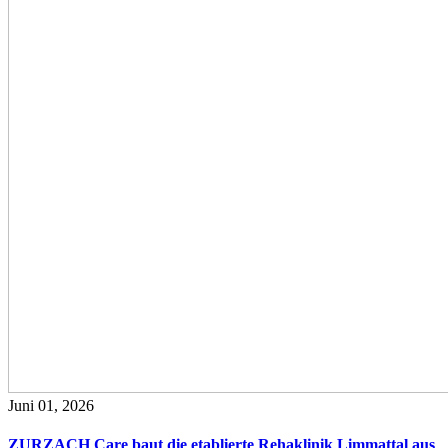
Juni 01, 2026
ZURZACH Care baut die etablierte Rehaklinik Limmattal aus