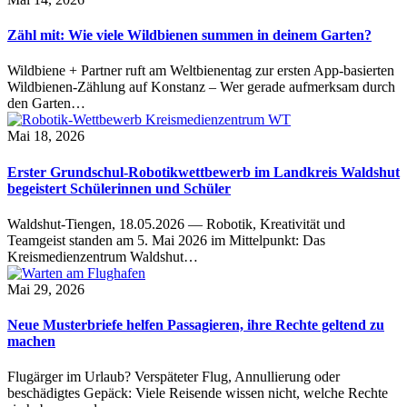
Zähl mit: Wie viele Wildbienen summen in deinem Garten?
Wildbiene + Partner ruft am Weltbienentag zur ersten App-basierten
Wildbienen-Zählung auf Konstanz – Wer gerade aufmerksam durch
den Garten…
Mai 18, 2026
Erster Grundschul-Robotikwettbewerb im Landkreis Waldshut
begeistert Schülerinnen und Schüler
Waldshut-Tiengen, 18.05.2026 — Robotik, Kreativität und
Teamgeist standen am 5. Mai 2026 im Mittelpunkt: Das
Kreismedienzentrum Waldshut…
Mai 29, 2026
Neue Musterbriefe helfen Passagieren, ihre Rechte geltend zu
machen
Flugärger im Urlaub? Verspäteter Flug, Annullierung oder
beschädigtes Gepäck: Viele Reisende wissen nicht, welche Rechte