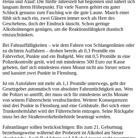
Helau und Alaaf: Die fünfte Jahreszeit hat begonnen und nähert sich
langsam ihrem Höhepunkt. Für viele Narren gehört ein guter
Schluck genauso zum Fasching wie die gute Laune. Manch einer
fühlt sich nach ein, zwei Gläsern immer noch als Herr des
Geschehens, doch der Eindruck täuscht. Schon geringe
Alkoholmengen genügen, um die Reaktionsfähigkeit drastisch
einzuschränken.
Bei Fahrauffälligkeiten – wie dem Fahren von Schlangenlinien oder
zu dichtem Auffahren – drohen bereits ab 0,3 Promille ein
Fahrverbot, Punkte und ein Bußgeld. Wer mit 0,5 Promille in eine
Polizeikontrolle gerät, wird mit mindestens 500 Euro zur Kasse
gebeten, darf sich mindestens einen Monat nicht ans Steuer setzen
und kassiert zwei Punkte in Flensburg.
Ist ein Autofahrer mit mehr als 1,1 Promille unterwegs, geht der
Gesetzgeber automatisch von absoluter Fahruntüchtigkeit aus. Wen
die Polizei so antrifft, der muss sich für mindestens sechs Monate
von seinem Führerschein verabschieden. Weitere Konsequenzen
sind drei Punkte in Flensburg und eine Geldstrafe. Bei solch einer
Trunkenheitsfahrt wird der Führerschein entzogen. Seine Rückgabe
muss bei der Straßenverkehrsbehörde beantragt werden.
Fahranfänger sollten berücksichtigen: Bis zum 21. Geburtstag
beziehungsweise während der Probezeit ist Alkohol am Steuer