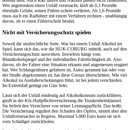
absolut tabu. Auch Rad fahren und Alkohol passen nicht zusammen:
Wer angetrunken einen Unfall verursacht, läuft ab 0,3 Promille
ebenfalls Gefahr, seinen Führer-schein verlieren. Ab 1,6 Promille
muss auch ein Radfahrer mit einem Verfahren rechnen - unabhängig
davon, ob er einen Führerschein besitzt.
Nicht mit Versicherungsschutz spielen
Soweit die strafrechtliche Seite. War bei einem Unfall Alkohol im
Spiel, kann sich das, wie die HUK-COBURG mitteilt, auch auf den
Versicherungsschutz auswirken. Inwiefern hängt vom
Blutalkoholspiegel und der individuellen Fahrtüchtigkeit ab. Also
davon, ob der Fahrer eine Situation erkannt und angemessen reagiert
hat. Wer Schlangenlinien gefahren ist, Autos gerammt hat oder von
der Straße abgekommen ist, hat diese Grenze überschritten. Wie viel
Alkohol zu Ausfallerscheinungen führt, ist bei jedem verschieden.
Im Extremfall genügt ein Glas Sekt.
Lässt sich der Unfall eindeutig auf Alkoholkonsum zurückführen,
greift in der Kfz-Haftpflichtversicherung die Trunkenheitsklausel.
Sie befreit den Versicherer von seiner Leistungspflicht. Das heißt:
Die Versicherung reguliert den Schaden des Opfers, nimmt aber den
Unfallverursacher in Regress. Maximal 5.000 Euro kann sie sich
vom Schädiger zurückholen.