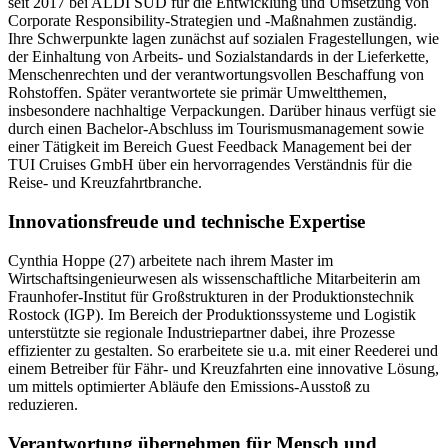
seit 2017 bei ALDI SÜD für die Entwicklung und Umsetzung von
Corporate Responsibility-Strategien und -Maßnahmen zuständig.
Ihre Schwerpunkte lagen zunächst auf sozialen Fragestellungen, wie
der Einhaltung von Arbeits- und Sozialstandards in der Lieferkette,
Menschenrechten und der verantwortungsvollen Beschaffung von
Rohstoffen. Später verantwortete sie primär Umweltthemen,
insbesondere nachhaltige Verpackungen. Darüber hinaus verfügt sie
durch einen Bachelor-Abschluss im Tourismusmanagement sowie
einer Tätigkeit im Bereich Guest Feedback Management bei der
TUI Cruises GmbH über ein hervorragendes Verständnis für die
Reise- und Kreuzfahrtbranche.
Innovationsfreude und technische Expertise
Cynthia Hoppe (27) arbeitete nach ihrem Master im
Wirtschaftsingenieurwesen als wissenschaftliche Mitarbeiterin am
Fraunhofer-Institut für Großstrukturen in der Produktionstechnik
Rostock (IGP). Im Bereich der Produktionssysteme und Logistik
unterstützte sie regionale Industriepartner dabei, ihre Prozesse
effizienter zu gestalten. So erarbeitete sie u.a. mit einer Reederei und
einem Betreiber für Fähr- und Kreuzfahrten eine innovative Lösung,
um mittels optimierter Abläufe den Emissions-Ausstoß zu
reduzieren.
Verantwortung übernehmen für Mensch und