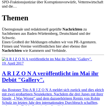
SPD-Fraktionsjustiziar über Korruptionsvorwürfe, Vetternwirtschaft
und die…
Themen
Überregionale und redaktionell geprüfte
Nachrichten
zu
Sachthemen aus Baden-Württemberg, Deutschland und der
Schweiz.
Einen Großteil der Meldungen erhalten wir von PR-Agenturen.
Firmen und Vereine veröffentlichen hier aber ebenso ihre
Nachrichten
wie Kammern und Verbände.
19. April 2017
A R I Z O N A veröffentlicht im Mai ihr
Debüt "Gallery".
das Bostoner Trio A R I Z O N A meldet sich zurück und dies gleich
mit zwei großartigen Neuigkeiten. Nachdem die drei Jungs mit ihrer
Single „I Was Wrong“ und dem dazugehörigen Remix von Robin
Schulz im letzten Jahr den internationalen Durchbruch schafften,