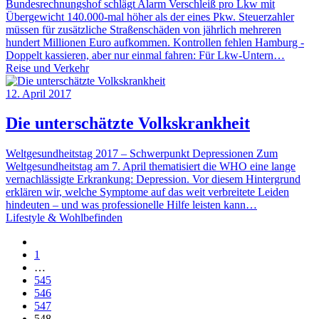
Bundesrechnungshof schlägt Alarm Verschleiß pro Lkw mit
Übergewicht 140.000-mal höher als der eines Pkw. Steuerzahler
müssen für zusätzliche Straßenschäden von jährlich mehreren
hundert Millionen Euro aufkommen. Kontrollen fehlen Hamburg -
Doppelt kassieren, aber nur einmal fahren: Für Lkw-Untern…
Reise und Verkehr
12. April 2017
Die unterschätzte Volkskrankheit
Weltgesundheitstag 2017 – Schwerpunkt Depressionen Zum
Weltgesundheitstag am 7. April thematisiert die WHO eine lange
vernachlässigte Erkrankung: Depression. Vor diesem Hintergrund
erklären wir, welche Symptome auf das weit verbreitete Leiden
hindeuten – und was professionelle Hilfe leisten kann…
Lifestyle & Wohlbefinden
1
…
545
546
547
548