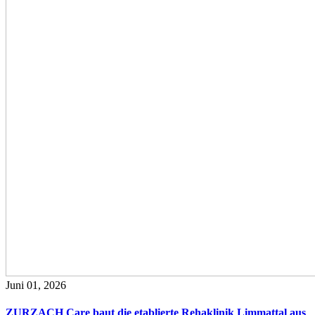
Juni 01, 2026
ZURZACH Care baut die etablierte Rehaklinik Limmattal aus