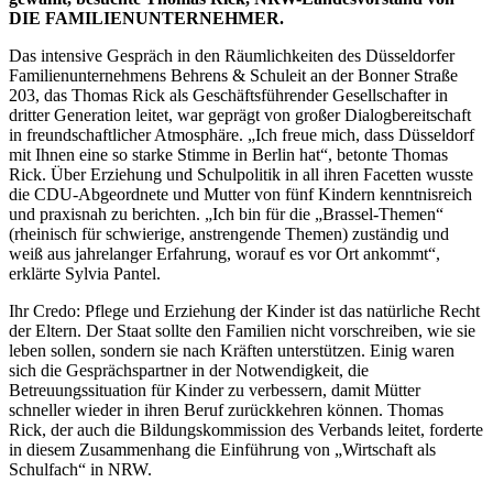
DIE FAMILIENUNTERNEHMER.
Das intensive Gespräch in den Räumlichkeiten des Düsseldorfer
Familienunternehmens Behrens & Schuleit an der Bonner Straße
203, das Thomas Rick als Geschäftsführender Gesellschafter in
dritter Generation leitet, war geprägt von großer Dialogbereitschaft
in freundschaftlicher Atmosphäre. „Ich freue mich, dass Düsseldorf
mit Ihnen eine so starke Stimme in Berlin hat“, betonte Thomas
Rick. Über Erziehung und Schulpolitik in all ihren Facetten wusste
die CDU-Abgeordnete und Mutter von fünf Kindern kenntnisreich
und praxisnah zu berichten. „Ich bin für die „Brassel-Themen“
(rheinisch für schwierige, anstrengende Themen) zuständig und
weiß aus jahrelanger Erfahrung, worauf es vor Ort ankommt“,
erklärte Sylvia Pantel.
Ihr Credo: Pflege und Erziehung der Kinder ist das natürliche Recht
der Eltern. Der Staat sollte den Familien nicht vorschreiben, wie sie
leben sollen, sondern sie nach Kräften unterstützen. Einig waren
sich die Gesprächspartner in der Notwendigkeit, die
Betreuungssituation für Kinder zu verbessern, damit Mütter
schneller wieder in ihren Beruf zurückkehren können. Thomas
Rick, der auch die Bildungskommission des Verbands leitet, forderte
in diesem Zusammenhang die Einführung von „Wirtschaft als
Schulfach“ in NRW.