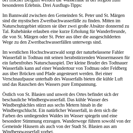
besonderen Erlebnis. Drei Ausflugs-Tipps:
Im Bannwald zwischen den Gemeinden St. Peter und St. Märgen
sind die mystischen Zweribachwasserfälle zu finden. Mitten im
Naturschutzgebiet stürzen sie über zwei große Absätze donnernd zu
Tal. Ruhebänke erlauben eine kurze Erholung für Wanderfreunde,
die von St. Märgen oder St. Peter aus über die ausgeschilderten
Wege zu den Zweribachwasserfällen unterwegs sind.
Im westlichen Hochschwarzwald sorgt der naturbelassene Fahler
Wasserfall in Todtnau mit seinen herabstürzenden Wassermassen für
ein farbenfrohes Naturschauspiel. Der kleine Bruder des Todtnauer
Wasserfalls kann auf einer Wandertour von Todtnau oder Feldberg
aus über Brücken und Pfade angesteuert werden. Bei einer
Verschnaufpause unterhalb des Wasserfalls bieten die kühle Luft
und das Rauschen des Wassers pure Entspannung.
Östlich von St. Blasien und unweit des Ortes befindet sich der
beschauliche Windbergwasserfall. Das kühle Wasser des
Windbergbächles stürzt aus sechs Metern hinab in die
Windbergschlucht. Ein natürlicher Wasserfall, in dem sich die
Farben des umliegenden Waldes im Wasser spiegeln und eine
besondere Stimmung erzeugen. Wanderwege führen sowohl von der
Gemeinde Häusern als auch von der Stadt St. Blasien aus am
Windbergwasserfall vorbei.