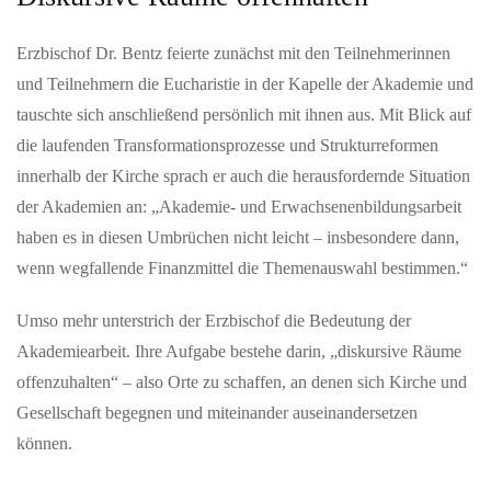
Erzbischof Dr. Bentz feierte zunächst mit den Teilnehmerinnen
MAI 22, 2026
und Teilnehmern die Eucharistie in der Kapelle der Akademie und
Willkommen auf der neuen FCS-Homepage
tauschte sich anschließend persönlich mit ihnen aus. Mit Blick auf
Der FC Schaffhausen freut sich, seine neue Homepage
die laufenden Transformationsprozesse und Strukturreformen
präsentieren zu dürfen. Modern, schlicht, übersichtlich und
selbstverständlich in…
innerhalb der Kirche sprach er auch die herausfordernde Situation
der Akademien an: „Akademie- und Erwachsenenbildungsarbeit
haben es in diesen Umbrüchen nicht leicht – insbesondere dann,
JUNI 02, 2026
After-Work-Event in Schloss Bonndorf mit Kunst und
wenn wegfallende Finanzmittel die Themenauswahl bestimmen.“
Musik
Umso mehr unterstrich der Erzbischof die Bedeutung der
Waldshut-Tiengen — Formenreich wie im Rokoko und
futuristisch wie aus einem Science-Fiction-Film sind die Arbeiten
Akademiearbeit. Ihre Aufgabe bestehe darin, „diskursive Räume
von Stefan Gross, die…
offenzuhalten“ – also Orte zu schaffen, an denen sich Kirche und
Gesellschaft begegnen und miteinander auseinandersetzen
MAI 22, 2026
können.
Auszeichnung für digitale Demokratie-Innovation