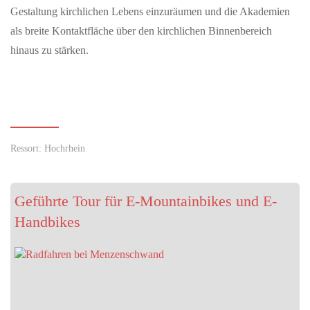
Gestaltung kirchlichen Lebens einzuräumen und die Akademien
als breite Kontaktfläche über den kirchlichen Binnenbereich
hinaus zu stärken.
MAI 14, 2026
Zähl mit: Wie viele Wildbienen summen in deinem
Garten?
Wildbiene + Partner ruft am Weltbienentag zur ersten App-
basierten Wildbienen-Zählung auf Konstanz – Wer gerade
Ressort: Hochrhein
aufmerksam durch den Garten…
MAI 08, 2026
Geführte Tour für E-Mountainbikes und E-
Naturpark-Markt am Freilichtmuseum Klausenhof
Handbikes
Erstmals findet in diesem Jahr ein Naturparkmarkt bei uns statt –
darüber freuen wir uns sehr. Am Naturpark-Markt präsentieren
regionale…
MAI 07, 2026