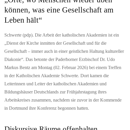
Hochkarätige Klassikkonzerte im Hochschwarzwald
können, was eine Gesellschaft am
Sommerzeit ist im Hochschwarzwald auch Klassik-Zeit:
Leben hält“
Renommierte Künstler:innen aus dem In- und Ausland
präsentieren ihr Können dem…
Schwerte (pdp). Die Arbeit der katholischen Akademien ist ein
„Dienst der Kirche inmitten der Gesellschaft und für die
JUNI 12, 2026
Englische Ausnahme-Rockband Muse Ende des Jahres
Gesellschaft – immer auch in einer geistlichen Haltung kultureller
mit neuem Album
Diakonie“. Das betonte der Paderborner Erzbischof Dr. Udo
-und auf Tour in Deutschland und der Schweiz mit dem Release
Markus Bentz am Montag (02. Februar 2026) bei einem Treffen
ihrer aktuellen Single „Nightshift Superstar“ kündigen Muse die
in der Katholischen Akademie Schwerte. Dort kamen die
The Wow!…
Leiterinnen und Leiter der katholischen Akademien und
Bildungshäuser Deutschlands zur Frühjahrstagung ihres
JULI 09, 2026
Arbeitskreises zusammen, nachdem sie zuvor in der Kommende
Public Viewing Schweiz vs. Argentinien – Die
in Dortmund ihre Konferenz begonnen hatten.
Fussballnacht in Schaffhausen
Erlebe das Spiel Argentinien vs. Schweiz in einmaliger
Atmosphäre beim offiziellen Public Viewing im Munotsaal der
Diskursive Räume offenhalten
FCS Arena.Freue dich auf…