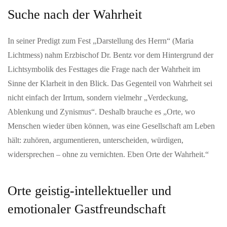
„Wahlkompass“ der Erzdiözese gewinnt Deutschen Preis für
Suche nach der Wahrheit
Onlinekommunikation Freiburg (pef). Großer Erfolg für die
digitale politische…
In seiner Predigt zum Fest „Darstellung des Herrn“ (Maria
Lichtmess) nahm Erzbischof Dr. Bentz vor dem Hintergrund der
MAI 29, 2026
Am 29. Mai 2026 jährt sich die Sturzflut in Braunsbach
Lichtsymbolik des Festtages die Frage nach der Wahrheit im
zum zehnten Mal
Sinne der Klarheit in den Blick. Das Gegenteil von Wahrheit sei
ExtremWasserPartnerschaften helfen Kommunen dabei, sich auf
nicht einfach der Irrtum, sondern vielmehr „Verdeckung,
Wasserextreme vorzubereiten Extremwetterereignisse können
Ablenkung und Zynismus“. Deshalb brauche es „Orte, wo
jeden Ort treffen. Am…
Menschen wieder üben können, was eine Gesellschaft am Leben
hält: zuhören, argumentieren, unterscheiden, würdigen,
widersprechen – ohne zu vernichten. Eben Orte der Wahrheit.“
Orte geistig-intellektueller und
emotionaler Gastfreundschaft