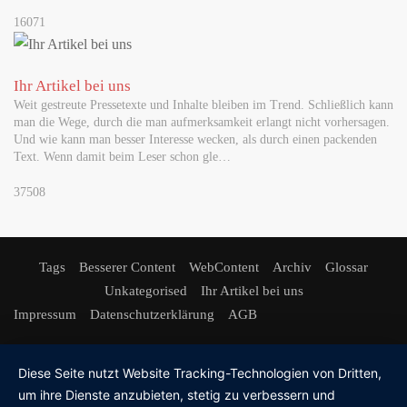
16071
Ihr Artikel bei uns
Weit gestreute Pressetexte und Inhalte bleiben im Trend. Schließlich kann
man die Wege, durch die man aufmerksamkeit erlangt nicht vorhersagen.
Und wie kann man besser Interesse wecken, als durch einen packenden
Text. Wenn damit beim Leser schon gle…
37508
Tags
Besserer Content
WebContent
Archiv
Glossar
Unkategorised
Ihr Artikel bei uns
Impressum
Datenschutzerklärung
AGB
Diese Seite nutzt Website Tracking-Technologien von Dritten,
um ihre Dienste anzubieten, stetig zu verbessern und