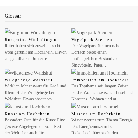
Glossar
MAI 26, 2026
Internationale Lotterien im Trend: Warum
EuroJackpot online immer mehr Aufmerksamkeit
erhält
Burgruine Wieladingen
Vogelpark Steinen
Ritter haben sich zuweilen recht
Der Vogelpark Steinen nahe
Lotterien haben über viele Jahre nur national funktioniert und
wohl gefühlt am Hochrhein. Davon
Lörrach bietet einen
überschreiten jetzt zunehmend die Landesgrenzen.
zeugen diverse Ruinen e…
umfangreichen Bestand an
Mehrländerlotterien aus…
Singvögeln, Papa…
JUNI 02, 2026
Wildgehege Waldshut
Immobilien am Hochrhein
Werbung für Sportwetten: Dauerpräsenz im Fußball
Wirklich lohnenswert für Groß und
Das Topthema seit langen Zeiten
gefährdet vulnerable Gruppen
Klein ist das Wildgehege bei
ist das Wohnen zwischen Basel und
Waldshut. Etwas abseits vo…
Konstanz. Wohnen und ar…
Forschende warnen vor Normalisierung von Glücksspiel im
Fußball Glücksspielwerbung gehört im Profifußball inzwischen
Kunst am Hochrhein
Museen am Hochrhein
zum Normalzustand –…
Besondere Orte für die Kunst Eine
Wissenswertes zum Thema Energie
gewisse Abgelegenheit vom Rest
Das Energiemuseum bei
der Welt aber auch die…
Rickenbach überrascht den