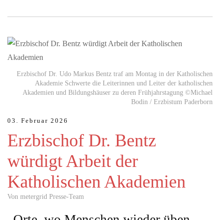
MAI 28, 2026
Prävention als Schlüssel gegen die Krise
Erzbischof Dr. Udo Markus Bentz traf am Montag in der Katholischen
Gesundheitssystem unter Druck Scheidegg (obx-medizindirekt) -
Akademie Schwerte die Leiterinnen und Leiter der katholischen
Steigende Gesundheitskosten, wachsende Pflegebedarfe und
Akademien und Bildungshäuser zu deren Frühjahrstagung ©Michael
zunehmende…
Bodin / Erzbistum Paderborn
03. Februar 2026
MAI 22, 2026
Erzbischof Dr. Bentz
S-Bahn - Ein Ja ist ein Signal für die Zukunft der
Region
würdigt Arbeit der
Vertreterinnen und Vertreter aus Politik, Wirtschaft und
Katholischen Akademien
Zivilgesellschaft haben heute gemeinsam ihre Unterstützung für
den Bahnknoten…
Von metergrid Presse-Team
„Orte, wo Menschen wieder üben
JULI 04, 2026