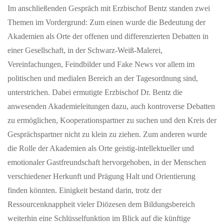
Im anschließenden Gespräch mit Erzbischof Bentz standen zwei
JUNI 01, 2026
Themen im Vordergrund: Zum einen wurde die Bedeutung der
ZURZACH Care baut die etablierte Rehaklinik
Limmattal aus
Akademien als Orte der offenen und differenzierten Debatten in
einer Gesellschaft, in der Schwarz-Weiß-Malerei,
Mehr Betten, erweitertes Therapieangebot und neue chefärztliche
Leitung stärken die regionale Rehabilitationsversorgung.
Vereinfachungen, Feindbilder und Fake News vor allem im
ZURZACH Care…
politischen und medialen Bereich an der Tagesordnung sind,
unterstrichen. Dabei ermutigte Erzbischof Dr. Bentz die
MAI 26, 2026
anwesenden Akademieleitungen dazu, auch kontroverse Debatten
Mit dem Solarstromspeicher Geld verdienen
zu ermöglichen, Kooperationspartner zu suchen und den Kreis der
Die Wirtschaftlichkeit des Batteriespeichers in drei Schritten
Gesprächspartner nicht zu klein zu ziehen. Zum anderen wurde
berechnen Zukunft Altbau: Batteriespeicher sind inzwischen
die Rolle der Akademien als Orte geistig-intellektueller und
profitabel. Wer…
emotionaler Gastfreundschaft hervorgehoben, in der Menschen
verschiedener Herkunft und Prägung Halt und Orientierung
finden könnten. Einigkeit bestand darin, trotz der
Ressourcenknappheit vieler Diözesen dem Bildungsbereich
weiterhin eine Schlüsselfunktion im Blick auf die künftige