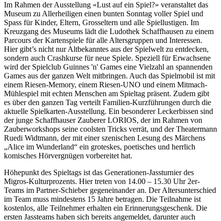
Im Rahmen der Ausstellung «Lust auf ein Spiel?» veranstaltet das
Museum zu Allerheiligen einen bunten Sonntag voller Spiel und
Spass für Kinder, Eltern, Grosseltern und alle Spiellustigen. Im
Kreuzgang des Museums lädt die Ludothek Schaffhausen zu einem
Parcours der Kartenspiele für alle Altersgruppen und Interessen.
Hier gibt’s nicht nur Altbekanntes aus der Spielwelt zu entdecken,
sondern auch Crashkurse für neue Spiele. Speziell für Erwachsene
wird der Spielclub Guinnes 'n' Games eine Vielzahl an spannenden
Games aus der ganzen Welt mitbringen. Auch das Spielmobil ist mit
einem Riesen-Memory, einem Riesen-UNO und einem Mitmach-
Mühlespiel mit echten Menschen am Spieltag präsent. Zudem gibt
es über den ganzen Tag verteilt Familien-Kurzführungen durch die
aktuelle Spielkarten-Ausstellung. Ein besonderer Leckerbissen sind
der junge Schaffhauser Zauberer LORIOS, der im Rahmen von
Zauberworkshops seine coolsten Tricks verrät, und der Theatermann
Ruedi Widtmann, der mit einer szenischen Lesung des Märchens
„Alice im Wunderland“ ein groteskes, poetisches und herrlich
komisches Hörvergnügen vorbereitet hat.
Höhepunkt des Spieltags ist das Generationen-Jassturnier des
Migros-Kulturprozents. Hier treten von 14.00 – 15.30 Uhr 2er-
Teams im Partner-Schieber gegeneinander an. Der Altersunterschied
im Team muss mindestens 15 Jahre betragen. Die Teilnahme ist
kostenlos, alle Teilnehmer erhalten ein Erinnerungsgeschenk. Die
ersten Jassteams haben sich bereits angemeldet, darunter auch