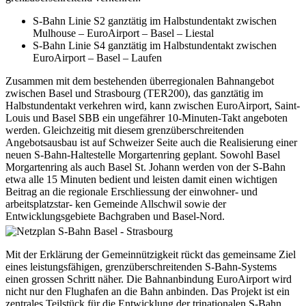
S-Bahn Linie S2 ganztätig im Halbstundentakt zwischen
Mulhouse – EuroAirport – Basel – Liestal
S-Bahn Linie S4 ganztätig im Halbstundentakt zwischen
EuroAirport – Basel – Laufen
Zusammen mit dem bestehenden überregionalen Bahnangebot
zwischen Basel und Strasbourg (TER200), das ganztätig im
Halbstundentakt verkehren wird, kann zwischen EuroAirport, Saint-
Louis und Basel SBB ein ungefährer 10-Minuten-Takt angeboten
werden. Gleichzeitig mit diesem grenzüberschreitenden
Angebotsausbau ist auf Schweizer Seite auch die Realisierung einer
neuen S-Bahn-Haltestelle Morgartenring geplant. Sowohl Basel
Morgartenring als auch Basel St. Johann werden von der S-Bahn
etwa alle 15 Minuten bedient und leisten damit einen wichtigen
Beitrag an die regionale Erschliessung der einwohner- und
arbeitsplatzstar- ken Gemeinde Allschwil sowie der
Entwicklungsgebiete Bachgraben und Basel-Nord.
Mit der Erklärung der Gemeinnützigkeit rückt das gemeinsame Ziel
eines leistungsfähigen, grenzüberschreitenden S-Bahn-Systems
einen grossen Schritt näher. Die Bahnanbindung EuroAirport wird
nicht nur den Flughafen an die Bahn anbinden. Das Projekt ist ein
zentrales Teilstück für die Entwicklung der trinationalen S-Bahn