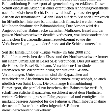
Bahnanbindung EuroAirport als gemeinnützig zu erklären. Dieser
Schritt erfolgt als Abschluss eines öffentlichen Anhörungsverfahrens
nach französischem Recht. Damit wird bestätigt, dass der geplante
Ausbau der trinationalen S-Bahn Basel auf dem Ast nach Frankreich
im öffentlichen Interesse ist und staatlich finanziert werden kann.
Mit Inbetriebnahme der Bahnanbindung EuroAirport wird das
Angebot auf der Bahnstrecke zwischen Mulhouse, Basel und der
ganzen Nordwestschweiz deutlich verbessert, was insbesondere den
zahlreichen Berufspendler:innen zugutekommt sowie die
Verkehrsverlagerung von der Strasse auf die Schiene unterstützt.
Seit der Einstellung der «Ligne Verte» im Jahr 2008 sind
Bahnfahrten zwischen dem Elsass und der Nordwestschweiz immer
mit einem Umsteigen in Basel SBB verbunden. Dies gilt auch für
die Haltestelle Basel St. Johann. Verschiedene Umstände
erschweren die Wiedereinführung der direkten S-Bahn-
Verbindungen: Unter anderem sind die Kapazitäten auf
verschiedenen Abschnitten im Schienennetz ausgeschöpft, so auch
nördlich von Saint-Louis. Die 6km lange Bahnanbindung
EuroAirport, die parallel zur bestehen- den Bahnstrecke verläuft,
schafft zusätzliche Kapazitäten, erschliesst nebst dem Flughafen
weitere Gebiete mit grossem Fahrgastpotential und ermöglicht ein
markant besseres Angebot für die Fahrgäste. Nach Inbetriebnahme
der neuen Infrastruktur sollen folgende S-Bahnen
grenzüberschreitend verkehren: