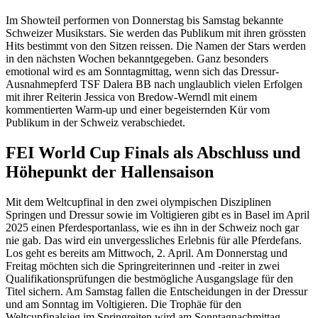
Im Showteil performen von Donnerstag bis Samstag bekannte
Schweizer Musikstars. Sie werden das Publikum mit ihren grössten
Hits bestimmt von den Sitzen reissen. Die Namen der Stars werden
in den nächsten Wochen bekanntgegeben. Ganz besonders
emotional wird es am Sonntagmittag, wenn sich das Dressur-
Ausnahmepferd TSF Dalera BB nach unglaublich vielen Erfolgen
mit ihrer Reiterin Jessica von Bredow-Werndl mit einem
kommentierten Warm-up und einer begeisternden Kür vom
Publikum in der Schweiz verabschiedet.
FEI World Cup Finals als Abschluss und
Höhepunkt der Hallensaison
Mit dem Weltcupfinal in den zwei olympischen Disziplinen
Springen und Dressur sowie im Voltigieren gibt es in Basel im April
2025 einen Pferdesportanlass, wie es ihn in der Schweiz noch gar
nie gab. Das wird ein unvergessliches Erlebnis für alle Pferdefans.
Los geht es bereits am Mittwoch, 2. April. Am Donnerstag und
Freitag möchten sich die Springreiterinnen und -reiter in zwei
Qualifikationsprüfungen die bestmögliche Ausgangslage für den
Titel sichern. Am Samstag fallen die Entscheidungen in der Dressur
und am Sonntag im Voltigieren. Die Trophäe für den
Weltcupfinalsieg im Springreiten wird am Sonntagnachmittag