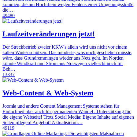
kommen, die am Hochrhein wegen Fehlens einer Umgehungsstraße,
die…
49480
Laufzeitveränderungen jetzt!
Der Streckbetrieb zweier KKW's allein wird uns nicht vor einem
kalten Winter schützen. Das mindeste, was noch geschehen müsste,
wäre, dass Grundremmingen wieder ans Netz geht. Im Norden
könnte Windkraft und Strom aus Norwegen vielleicht noch für
Beh…
13337
Web-Content & Web-System
Joomla und andere Content Management Systeme stehen für
Einfachheit aber auch für permanenten Wandel . Unterstützung für
die eigene Webseite! Trotz Social Media: Eigene Inhalte auf eigenen
Seiten pflegen! Angebot! Aktualisierun…
49119