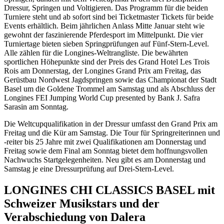
Dressur, Springen und Voltigieren. Das Programm für die beiden
Turniere steht und ab sofort sind bei Ticketmaster Tickets für beide
Events erhältlich. Beim jährlichen Anlass Mitte Januar steht wie
gewohnt der faszinierende Pferdesport im Mittelpunkt. Die vier
Turniertage bieten sieben Springprüfungen auf Fünf-Stern-Level.
Alle zählen für die Longines-Weltrangliste. Die bewährten
sportlichen Höhepunkte sind der Preis des Grand Hotel Les Trois
Rois am Donnerstag, der Longines Grand Prix am Freitag, das
Gerüstbau Nordwest Jagdspringen sowie das Championat der Stadt
Basel um die Goldene Trommel am Samstag und als Abschluss der
Longines FEI Jumping World Cup presented by Bank J. Safra
Sarasin am Sonntag.
Die Weltcupqualifikation in der Dressur umfasst den Grand Prix am
Freitag und die Kür am Samstag. Die Tour für Springreiterinnen und
-reiter bis 25 Jahre mit zwei Qualifikationen am Donnerstag und
Freitag sowie dem Final am Sonntag bietet dem hoffnungsvollen
Nachwuchs Startgelegenheiten. Neu gibt es am Donnerstag und
Samstag je eine Dressurprüfung auf Drei-Stern-Level.
LONGINES CHI CLASSICS BASEL mit
Schweizer Musikstars und der
Verabschiedung von Dalera