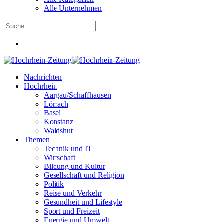
Alle Unternehmen
Nachrichten
Hochrhein
Aargau/Schaffhausen
Lörrach
Basel
Konstanz
Waldshut
Themen
Technik und IT
Wirtschaft
Bildung und Kultur
Gesellschaft und Religion
Politik
Reise und Verkehr
Gesundheit und Lifestyle
Sport und Freizeit
Energie und Umwelt