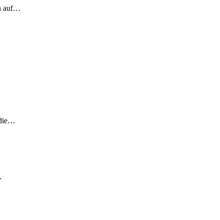
ch auf…
 die…
…