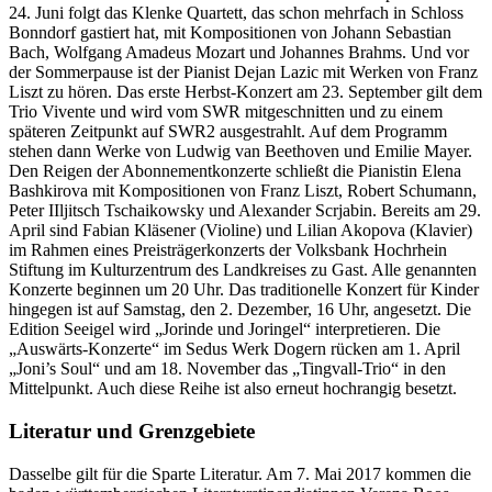
24. Juni folgt das Klenke Quartett, das schon mehrfach in Schloss
Bonndorf gastiert hat, mit Kompositionen von Johann Sebastian
Bach, Wolfgang Amadeus Mozart und Johannes Brahms. Und vor
der Sommerpause ist der Pianist Dejan Lazic mit Werken von Franz
Liszt zu hören. Das erste Herbst-Konzert am 23. September gilt dem
Trio Vivente und wird vom SWR mitgeschnitten und zu einem
späteren Zeitpunkt auf SWR2 ausgestrahlt. Auf dem Programm
stehen dann Werke von Ludwig van Beethoven und Emilie Mayer.
Den Reigen der Abonnementkonzerte schließt die Pianistin Elena
Bashkirova mit Kompositionen von Franz Liszt, Robert Schumann,
Peter IIljitsch Tschaikowsky und Alexander Scrjabin. Bereits am 29.
April sind Fabian Kläsener (Violine) und Lilian Akopova (Klavier)
im Rahmen eines Preisträgerkonzerts der Volksbank Hochrhein
Stiftung im Kulturzentrum des Landkreises zu Gast. Alle genannten
Konzerte beginnen um 20 Uhr. Das traditionelle Konzert für Kinder
hingegen ist auf Samstag, den 2. Dezember, 16 Uhr, angesetzt. Die
Edition Seeigel wird „Jorinde und Joringel“ interpretieren. Die
„Auswärts-Konzerte“ im Sedus Werk Dogern rücken am 1. April
„Joni’s Soul“ und am 18. November das „Tingvall-Trio“ in den
Mittelpunkt. Auch diese Reihe ist also erneut hochrangig besetzt.
Literatur und Grenzgebiete
Dasselbe gilt für die Sparte Literatur. Am 7. Mai 2017 kommen die