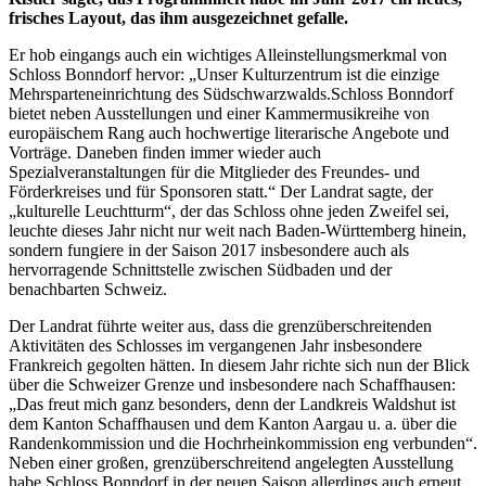
frisches Layout, das ihm ausgezeichnet gefalle.
Er hob eingangs auch ein wichtiges Alleinstellungsmerkmal von
Schloss Bonndorf hervor: „Unser Kulturzentrum ist die einzige
Mehrsparteneinrichtung des Südschwarzwalds.Schloss Bonndorf
bietet neben Ausstellungen und einer Kammermusikreihe von
europäischem Rang auch hochwertige literarische Angebote und
Vorträge. Daneben finden immer wieder auch
Spezialveranstaltungen für die Mitglieder des Freundes- und
Förderkreises und für Sponsoren statt.“ Der Landrat sagte, der
„kulturelle Leuchtturm“, der das Schloss ohne jeden Zweifel sei,
leuchte dieses Jahr nicht nur weit nach Baden-Württemberg hinein,
sondern fungiere in der Saison 2017 insbesondere auch als
hervorragende Schnittstelle zwischen Südbaden und der
benachbarten Schweiz.
Der Landrat führte weiter aus, dass die grenzüberschreitenden
Aktivitäten des Schlosses im vergangenen Jahr insbesondere
Frankreich gegolten hätten. In diesem Jahr richte sich nun der Blick
über die Schweizer Grenze und insbesondere nach Schaffhausen:
„Das freut mich ganz besonders, denn der Landkreis Waldshut ist
dem Kanton Schaffhausen und dem Kanton Aargau u. a. über die
Randenkommission und die Hochrheinkommission eng verbunden“.
Neben einer großen, grenzüberschreitend angelegten Ausstellung
habe Schloss Bonndorf in der neuen Saison allerdings auch erneut