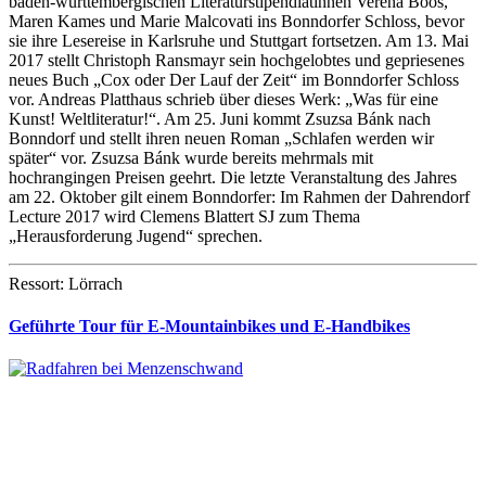
baden-württembergischen Literaturstipendiatinnen Verena Boos,
Maren Kames und Marie Malcovati ins Bonndorfer Schloss, bevor
sie ihre Lesereise in Karlsruhe und Stuttgart fortsetzen. Am 13. Mai
2017 stellt Christoph Ransmayr sein hochgelobtes und gepriesenes
neues Buch „Cox oder Der Lauf der Zeit“ im Bonndorfer Schloss
vor. Andreas Platthaus schrieb über dieses Werk: „Was für eine
Kunst! Weltliteratur!“. Am 25. Juni kommt Zsuzsa Bánk nach
Bonndorf und stellt ihren neuen Roman „Schlafen werden wir
später“ vor. Zsuzsa Bánk wurde bereits mehrmals mit
hochrangingen Preisen geehrt. Die letzte Veranstaltung des Jahres
am 22. Oktober gilt einem Bonndorfer: Im Rahmen der Dahrendorf
Lecture 2017 wird Clemens Blattert SJ zum Thema
„Herausforderung Jugend“ sprechen.
Ressort: Lörrach
Geführte Tour für E-Mountainbikes und E-Handbikes