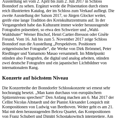
Ausstellung sei vom 2. April bis zum 2. Juli 2017 in Schloss
Bonndorf zu sehen. Ergänzt werde die Präsentation durch einen
reich illustrierten Katalog, der im Schloss zum Verkauf aufliegt. Die
zweite Ausstellung der Saison 2017, so Jürgen Glocker weiter,
greife eine lange Tradition des Kreiskulturzentrums auf. In der
Vergangenheit habe das Kulturamt immer wieder herausragende
Fotografen präsentiert, so etwa den Schweizer und „Wahl-
Waldshuter“ Werner Bischof, Henri Cartier-Bresson oder Gisèle
Freund. Vom 16. Juli bis zum 5. November 2017 zeige Schloss
Bonndorf nun die Ausstellung „Perspektiven. Positionen
zeitgenössischer Fotografie“, die Werke von Dirk Brömmel, Peter
Riedlinger und Yamamoto Masao versammelt. Im Mittelpunkt
stünden also Fotografen, die digital und analog arbeiten, stünden
zwei deutsche Fotografen und ein japanischer Lichtbildner von
internationalem Rang.
Konzerte auf höchstem Niveau
Die Konzertreihe der Bonndorfer Schlosskonzerte sei erneut sehr
hochrangig besetzt. „Man kann durchaus von europäischem
Spitzenniveau sprechen!“ Den Anfang machen am 6. Mai 2017 der
Cellist Nicolas Altstaedt und der Pianist Alexander Lonquich mit
Kompositionen von Ludwig van Beethoven. Weiter geht es am 21.
Mai mit dem herausragenden Belcea Quartet, das Kompositionen
von Franz Schubert und Dimitri Schostakowitsch interpretiere. Am