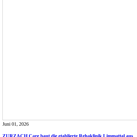
Juni 01, 2026
ZURZACH Care baut die etablierte Rehaklinik Limmattal aus