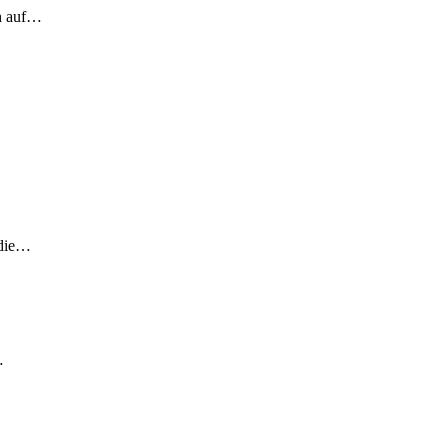
ch auf…
 die…
…