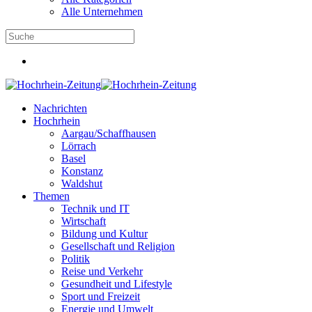
Alle Unternehmen
Nachrichten
Hochrhein
Aargau/Schaffhausen
Lörrach
Basel
Konstanz
Waldshut
Themen
Technik und IT
Wirtschaft
Bildung und Kultur
Gesellschaft und Religion
Politik
Reise und Verkehr
Gesundheit und Lifestyle
Sport und Freizeit
Energie und Umwelt