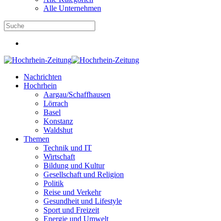
Alle Unternehmen
Nachrichten
Hochrhein
Aargau/Schaffhausen
Lörrach
Basel
Konstanz
Waldshut
Themen
Technik und IT
Wirtschaft
Bildung und Kultur
Gesellschaft und Religion
Politik
Reise und Verkehr
Gesundheit und Lifestyle
Sport und Freizeit
Energie und Umwelt