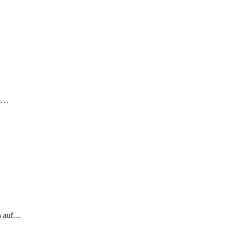
em…
ch auf…