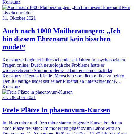
Konstanz
31. Oktober 2021
Auch nach 1000 Mailberatungen: „Ich
bin diesem Ehrenamt kein bisschen
müde!“
Konstanzer begleitet Hilfesuchende seit Jahren in psychosozialen
Fragen online: Durch neurologische Probleme hatte er
wiederkehrende Stimmprobleme – dann entschied sich der
Konstanzer Dennis Riehle, Menschen vor allem online zu helfen.
Der 36-Jährige leidet seit seiner Pubertät an unterschiedliche…
Konstanz
31. Oktober 2021
Freie Plätze in phaenovum-Kursen
Im November und Dezember starten folgende Kurse, bei denen
noch Plätze frei sind: Im modernen phaenovum-Labor wird ab
Donnerstag, 11. November 2020 von 16:00 – 17:30 Uhr der Kurs