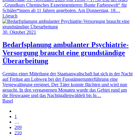
„Grundkurs Chemisches Experimentieren: Bunte Farbenwelt“ für
Schüler*innen ab 11 Jahren angeboten. Am Donnerstag, 18…
Lörrach
30. Oktober 2021
Bedarfsplanung ambulanter Psychiatrie-
Versorgung braucht eine grundständige
Überarbeitung
Gemäss einer Mitteilung der Staatsanwaltschaft hat sich in der Nacht
auf Freitag am Lohweg bei der Fussgängerunterführung eine
Vergewaltigung ereignet. Der Täter konnte flüchten und wird nun
gesucht. In den vergangenen Monaten wurde das Gebiet rund um
die Heuwaage und das Nachtigallenwäldeli bis hi…
Basel
1
…
209
210