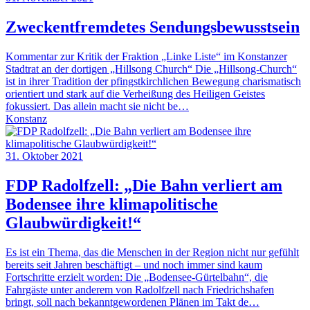
Zweckentfremdetes Sendungsbewusstsein
Kommentar zur Kritik der Fraktion „Linke Liste“ im Konstanzer
Stadtrat an der dortigen „Hillsong Church“ Die „Hillsong-Church“
ist in ihrer Tradition der pfingstkirchlichen Bewegung charismatisch
orientiert und stark auf die Verheißung des Heiligen Geistes
fokussiert. Das allein macht sie nicht be…
Konstanz
31. Oktober 2021
FDP Radolfzell: „Die Bahn verliert am
Bodensee ihre klimapolitische
Glaubwürdigkeit!“
Es ist ein Thema, das die Menschen in der Region nicht nur gefühlt
bereits seit Jahren beschäftigt – und noch immer sind kaum
Fortschritte erzielt worden: Die „Bodensee-Gürtelbahn“, die
Fahrgäste unter anderem von Radolfzell nach Friedrichshafen
bringt, soll nach bekanntgewordenen Plänen im Takt de…