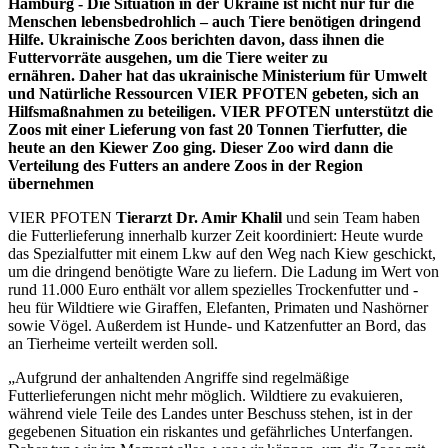
Hamburg -
Die Situation in der Ukraine ist nicht nur für die
Menschen lebensbedrohlich – auch Tiere benötigen dringend
Hilfe. Ukrainische Zoos berichten davon, dass ihnen die
Futtervorräte ausgehen, um die Tiere weiter zu
ernähren.
Daher hat das
ukrainische Ministerium für Umwelt
und Natürliche Ressourcen VIER PFOTEN gebeten, sich an
Hilfsmaßnahmen zu beteiligen. VIER PFOTEN unterstützt die
Zoos mit einer Lieferung von
fast 20 Tonnen Tierfutter, die
heute an den Kiewer Zoo ging. Dieser Zoo wird dann die
Verteilung des Futters an andere Zoos in der Region
übernehmen
VIER PFOTEN
Tierarzt Dr. Amir Khalil
und sein Team haben
die Futterlieferung innerhalb kurzer Zeit koordiniert: Heute wurde
das Spezialfutter mit einem Lkw auf den Weg nach Kiew geschickt,
um die dringend benötigte Ware zu liefern. Die Ladung im Wert von
rund 11.000 Euro enthält vor allem spezielles Trockenfutter und -
heu für Wildtiere wie Giraffen, Elefanten, Primaten und Nashörner
sowie Vögel. Außerdem ist Hunde- und Katzenfutter an Bord, das
an Tierheime verteilt werden soll.
„Aufgrund der anhaltenden Angriffe sind regelmäßige
Futterlieferungen nicht mehr möglich. Wildtiere zu evakuieren,
während viele Teile des Landes unter Beschuss stehen, ist in der
gegebenen Situation ein riskantes und gefährliches Unterfangen.