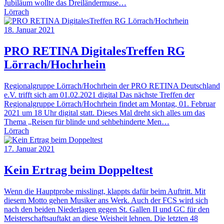
Jubiläum wollte das Dreiländermuse…
Lörrach
18. Januar 2021
PRO RETINA DigitalesTreffen RG
Lörrach/Hochrhein
Regionalgruppe Lörrach/Hochrhein der PRO RETINA Deutschland
e.V. trifft sich am 01.02.2021 digital Das nächste Treffen der
Regionalgruppe Lörrach/Hochrhein findet am Montag, 01. Februar
2021 um 18 Uhr digital statt. Dieses Mal dreht sich alles um das
Thema „Reisen für blinde und sehbehinderte Men…
Lörrach
17. Januar 2021
Kein Ertrag beim Doppeltest
Wenn die Hauptprobe misslingt, klappts dafür beim Auftritt. Mit
diesem Motto gehen Musiker ans Werk. Auch der FCS wird sich
nach den beiden Niederlagen gegen St. Gallen II und GC für den
Meisterschaftsauftakt an diese Weisheit lehnen. Die letzten 48