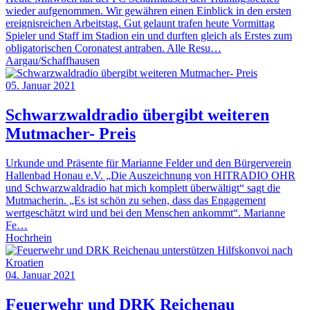
wieder aufgenommen. Wir gewähren einen Einblick in den ersten
ereignisreichen Arbeitstag. Gut gelaunt trafen heute Vormittag
Spieler und Staff im Stadion ein und durften gleich als Erstes zum
obligatorischen Coronatest antraben. Alle Resu…
Aargau/Schaffhausen
05. Januar 2021
Schwarzwaldradio übergibt weiteren
Mutmacher- Preis
Urkunde und Präsente für Marianne Felder und den Bürgerverein
Hallenbad Honau e.V. „Die Auszeichnung von HITRADIO OHR
und Schwarzwaldradio hat mich komplett überwältigt“ sagt die
Mutmacherin. „Es ist schön zu sehen, dass das Engagement
wertgeschätzt wird und bei den Menschen ankommt“. Marianne
Fe…
Hochrhein
04. Januar 2021
Feuerwehr und DRK Reichenau