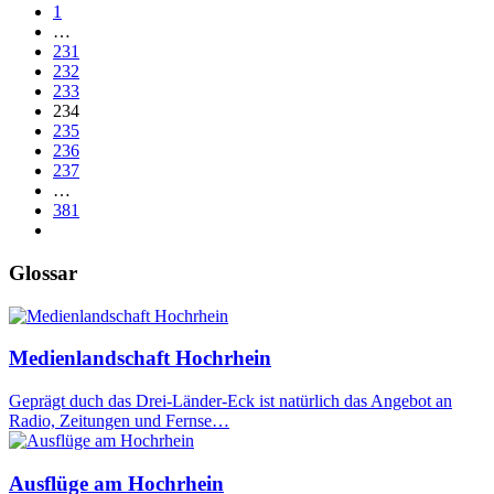
1
…
231
232
233
234
235
236
237
…
381
Glossar
Medienlandschaft Hochrhein
Geprägt duch das Drei-Länder-Eck ist natürlich das Angebot an
Radio, Zeitungen und Fernse…
Ausflüge am Hochrhein