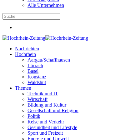
Alle Unternehmen
Nachrichten
Hochrhein
Aargau/Schaffhausen
Lörrach
Basel
Konstanz
Waldshut
Themen
Technik und IT
Wirtschaft
Bildung und Kultur
Gesellschaft und Religion
Politik
Reise und Verkehr
Gesundheit und Lifestyle
Sport und Freizeit
Energie und Umwelt