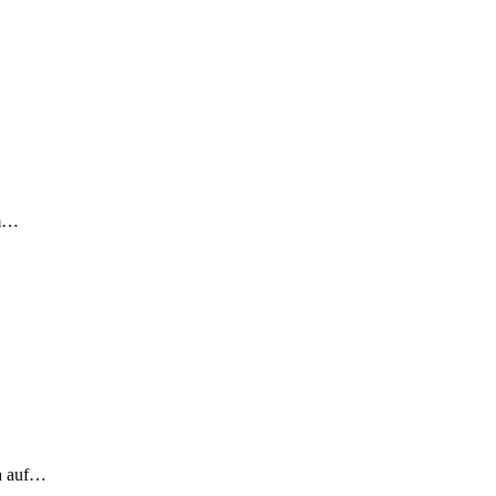
em…
ch auf…