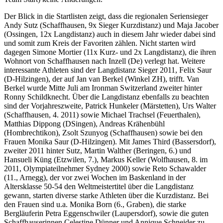
Der Blick in die Startlisten zeigt, dass die regionalen Seriensieger
Andy Sutz (Schaffhausen, 9x Sieger Kurzdistanz) und Maja Jacober
(Ossingen, 12x Langdistanz) auch in diesem Jahr wieder dabei sind
und somit zum Kreis der Favoriten zählen. Nicht starten wird
dagegen Simone Mortier (11x Kurz- und 2x Langdistanz), die ihren
Wohnort von Schaffhausen nach Inzell (De) verlegt hat. Weitere
interessante Athleten sind der Langdistanz Sieger 2011, Felix Saur
(D-Hilzingen), der auf Jan van Berkel (Winkel ZH), trifft. Van
Berkel wurde Mitte Juli am Ironman Switzerland zweiter hinter
Ronny Schildknecht. Über die Langdistanz ebenfalls zu beachten
sind der Vorjahreszweite, Patrick Hunkeler (Märstetten), Urs Walter
(Schaffhausen, 4. 2011) sowie Michael Trachsel (Feuerthalen),
Matthias Dippong (DSingen), Andreas Krähenbühl
(Hombrechtikon), Zsolt Szunyog (Schaffhausen) sowie bei den
Frauen Monika Saur (D-Hilzingen). Mit James Third (Bassersdorf),
zweiter 2011 hinter Sutz, Martin Walther (Beringen, 6.) und
Hansueli Küng (Etzwilen, 7.), Markus Keller (Wolfhausen, 8. im
2011, Olympiateilnehmer Sydney 2000) sowie Reto Schawalder
(11., Arnegg), der vor zwei Wochen im Baskenland in der
Altersklasse 50-54 den Weltmeistertitel über die Langdistanz
gewann, starten diverse starke Athleten über die Kurzdistanz. Bei
den Frauen sind u.a. Monika Born (6., Graben), die starke
Bergläuferin Petra Eggenschwiler (Laupersdorf), sowie die guten
Schaffhauserinnen Celestine Dünner und Annique Schneider zu