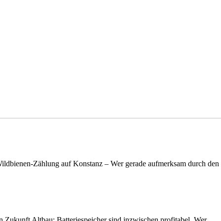
n Wildbienen-Zählung auf Konstanz – Wer gerade aufmerksam durch de
nen Zukunft Altbau: Batteriespeicher sind inzwischen profitabel. Wer…