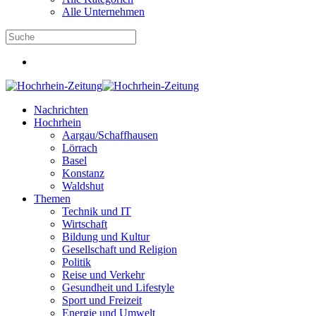
Alle Unternehmen
Nachrichten
Hochrhein
Aargau/Schaffhausen
Lörrach
Basel
Konstanz
Waldshut
Themen
Technik und IT
Wirtschaft
Bildung und Kultur
Gesellschaft und Religion
Politik
Reise und Verkehr
Gesundheit und Lifestyle
Sport und Freizeit
Energie und Umwelt