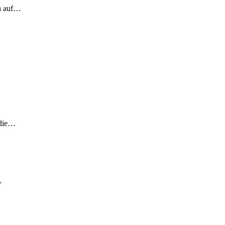
ch auf…
 die…
…