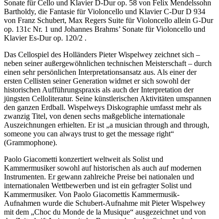
Sonate für Cello und Klavier D-Dur op. 58 von Felix Mendelssohn
Bartholdy, die Fantasie für Violoncello und Klavier C-Dur D 934
von Franz Schubert, Max Regers Suite für Violoncello allein G-Dur
op. 131c Nr. 1 und Johannes Brahms’ Sonate für Violoncello und
Klavier Es-Dur op. 120/2 .
Das Cellospiel des Holländers Pieter Wispelwey zeichnet sich –
neben seiner außergewöhnlichen technischen Meisterschaft – durch
einen sehr persönlichen Interpretationsansatz aus. Als einer der
ersten Cellisten seiner Generation widmet er sich sowohl der
historischen Aufführungspraxis als auch der Interpretation der
jüngsten Celloliteratur. Seine künstlerischen Aktivitäten umspannen
den ganzen Erdball. Wispelweys Diskographie umfasst mehr als
zwanzig Titel, von denen sechs maßgebliche internationale
Auszeichnungen erhielten. Er ist „a musician through and through,
someone you can always trust to get the message right“
(Grammophone).
Paolo Giacometti konzertiert weltweit als Solist und
Kammermusiker sowohl auf historischen als auch auf modernen
Instrumenten. Er gewann zahlreiche Preise bei nationalen und
internationalen Wettbewerben und ist ein gefragter Solist und
Kammermusiker. Von Paolo Giacomettis Kammermusik-
Aufnahmen wurde die Schubert-Aufnahme mit Pieter Wispelwey
mit dem „Choc du Monde de la Musique“ ausgezeichnet und von