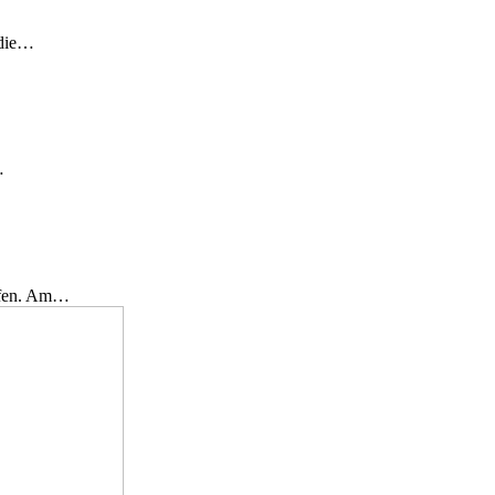
 die…
…
effen. Am…