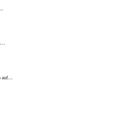
!…
em…
ch auf…