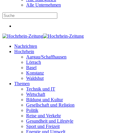
Alle Unternehmen
Nachrichten
Hochrhein
Aargau/Schaffhausen
Lörrach
Basel
Konstanz
Waldshut
Themen
Technik und IT
Wirtschaft
Bildung und Kultur
Gesellschaft und Religion
Politik
Reise und Verkehr
Gesundheit und Lifestyle
Sport und Freizeit
Energie und Umwelt