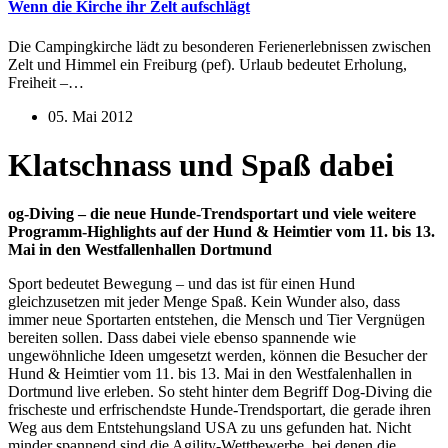
Wenn die Kirche ihr Zelt aufschlägt
Die Campingkirche lädt zu besonderen Ferienerlebnissen zwischen
Zelt und Himmel ein Freiburg (pef). Urlaub bedeutet Erholung,
Freiheit –…
05. Mai 2012
Klatschnass und Spaß dabei
og-Diving – die neue Hunde-Trendsportart und viele weitere
Programm-Highlights auf der Hund & Heimtier vom 11. bis 13.
Mai in den Westfallenhallen Dortmund
Sport bedeutet Bewegung – und das ist für einen Hund
gleichzusetzen mit jeder Menge Spaß. Kein Wunder also, dass
immer neue Sportarten entstehen, die Mensch und Tier Vergnügen
bereiten sollen. Dass dabei viele ebenso spannende wie
ungewöhnliche Ideen umgesetzt werden, können die Besucher der
Hund & Heimtier vom 11. bis 13. Mai in den Westfalenhallen in
Dortmund live erleben. So steht hinter dem Begriff Dog-Diving die
frischeste und erfrischendste Hunde-Trendsportart, die gerade ihren
Weg aus dem Entstehungsland USA zu uns gefunden hat. Nicht
minder spannend sind die Agility-Wettbewerbe, bei denen die