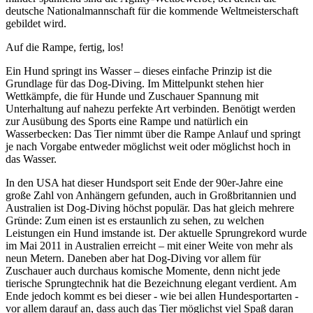
deutsche Nationalmannschaft für die kommende Weltmeisterschaft
gebildet wird.
Auf die Rampe, fertig, los!
Ein Hund springt ins Wasser – dieses einfache Prinzip ist die
Grundlage für das Dog-Diving. Im Mittelpunkt stehen hier
Wettkämpfe, die für Hunde und Zuschauer Spannung mit
Unterhaltung auf nahezu perfekte Art verbinden. Benötigt werden
zur Ausübung des Sports eine Rampe und natürlich ein
Wasserbecken: Das Tier nimmt über die Rampe Anlauf und springt
je nach Vorgabe entweder möglichst weit oder möglichst hoch in
das Wasser.
In den USA hat dieser Hundsport seit Ende der 90er-Jahre eine
große Zahl von Anhängern gefunden, auch in Großbritannien und
Australien ist Dog-Diving höchst populär. Das hat gleich mehrere
Gründe: Zum einen ist es erstaunlich zu sehen, zu welchen
Leistungen ein Hund imstande ist. Der aktuelle Sprungrekord wurde
im Mai 2011 in Australien erreicht – mit einer Weite von mehr als
neun Metern. Daneben aber hat Dog-Diving vor allem für
Zuschauer auch durchaus komische Momente, denn nicht jede
tierische Sprungtechnik hat die Bezeichnung elegant verdient. Am
Ende jedoch kommt es bei dieser - wie bei allen Hundesportarten -
vor allem darauf an, dass auch das Tier möglichst viel Spaß daran