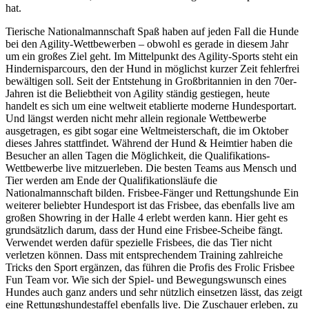
hat.
Tierische Nationalmannschaft Spaß haben auf jeden Fall die Hunde
bei den Agility-Wettbewerben – obwohl es gerade in diesem Jahr
um ein großes Ziel geht. Im Mittelpunkt des Agility-Sports steht ein
Hindernisparcours, den der Hund in möglichst kurzer Zeit fehlerfrei
bewältigen soll. Seit der Entstehung in Großbritannien in den 70er-
Jahren ist die Beliebtheit von Agility ständig gestiegen, heute
handelt es sich um eine weltweit etablierte moderne Hundesportart.
Und längst werden nicht mehr allein regionale Wettbewerbe
ausgetragen, es gibt sogar eine Weltmeisterschaft, die im Oktober
dieses Jahres stattfindet. Während der Hund & Heimtier haben die
Besucher an allen Tagen die Möglichkeit, die Qualifikations-
Wettbewerbe live mitzuerleben. Die besten Teams aus Mensch und
Tier werden am Ende der Qualifikationsläufe die
Nationalmannschaft bilden. Frisbee-Fänger und Rettungshunde Ein
weiterer beliebter Hundesport ist das Frisbee, das ebenfalls live am
großen Showring in der Halle 4 erlebt werden kann. Hier geht es
grundsätzlich darum, dass der Hund eine Frisbee-Scheibe fängt.
Verwendet werden dafür spezielle Frisbees, die das Tier nicht
verletzen können. Dass mit entsprechendem Training zahlreiche
Tricks den Sport ergänzen, das führen die Profis des Frolic Frisbee
Fun Team vor. Wie sich der Spiel- und Bewegungswunsch eines
Hundes auch ganz anders und sehr nützlich einsetzen lässt, das zeigt
eine Rettungshundestaffel ebenfalls live. Die Zuschauer erleben, zu