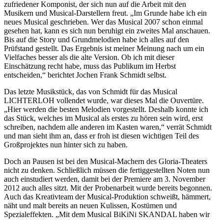
zufriedener Komponist, der sich nun auf die Arbeit mit den
Musikern und Musical-Darstellern freut. „Im Grunde habe ich ein
neues Musical geschrieben. Wer das Musical 2007 schon einmal
gesehen hat, kann es sich nun beruhigt ein zweites Mal anschauen.
Bis auf die Story und Grundmelodien habe ich alles auf den
Prüfstand gestellt. Das Ergebnis ist meiner Meinung nach um ein
Vielfaches besser als die alte Version. Ob ich mit dieser
Einschätzung recht habe, muss das Publikum im Herbst
entscheiden,“ berichtet Jochen Frank Schmidt selbst.
Das letzte Musikstück, das von Schmidt für das Musical
LICHTERLOH vollendet wurde, war dieses Mal die Ouvertüre.
„Hier werden die besten Melodien vorgestellt. Deshalb konnte ich
das Stück, welches im Musical als erstes zu hören sein wird, erst
schreiben, nachdem alle anderen im Kasten waren,“ verrät Schmidt
und man sieht ihm an, dass er froh ist diesen wichtigen Teil des
Großprojektes nun hinter sich zu haben.
Doch an Pausen ist bei den Musical-Machern des Gloria-Theaters
nicht zu denken. Schließlich müssen die fertiggestellten Noten nun
auch einstudiert werden, damit bei der Premiere am 3. November
2012 auch alles sitzt. Mit der Probenarbeit wurde bereits begonnen.
Auch das Kreativteam der Musical-Produktion schweißt, hämmert,
näht und malt bereits an neuen Kulissen, Kostümen und
Spezialeffekten. „Mit dem Musical BiKiNi SKANDAL haben wir