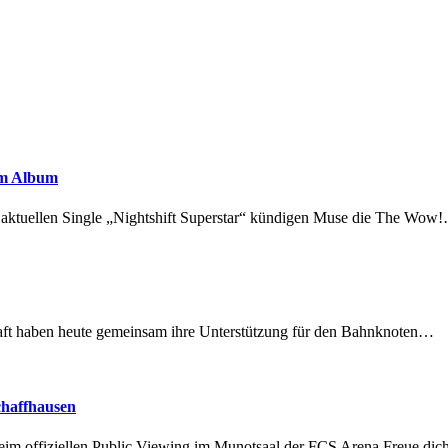
em Album
r aktuellen Single „Nightshift Superstar“ kündigen Muse die The Wow
lschaft haben heute gemeinsam ihre Unterstützung für den Bahnknoten…
chaffhausen
beim offiziellen Public Viewing im Munotsaal der FCS Arena.Freue di