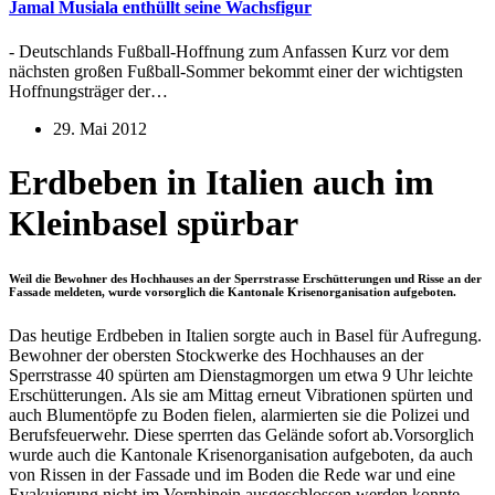
Jamal Musiala enthüllt seine Wachsfigur
- Deutschlands Fußball-Hoffnung zum Anfassen Kurz vor dem
nächsten großen Fußball-Sommer bekommt einer der wichtigsten
Hoffnungsträger der…
29. Mai 2012
Erdbeben in Italien auch im
Kleinbasel spürbar
Weil die Bewohner des Hochhauses an der Sperrstrasse Erschütterungen und Risse an der
Fassade meldeten, wurde vorsorglich die Kantonale Krisenorganisation aufgeboten.
Das heutige Erdbeben in Italien sorgte auch in Basel für Aufregung.
Bewohner der obersten Stockwerke des Hochhauses an der
Sperrstrasse 40 spürten am Dienstagmorgen um etwa 9 Uhr leichte
Erschütterungen. Als sie am Mittag erneut Vibrationen spürten und
auch Blumentöpfe zu Boden fielen, alarmierten sie die Polizei und
Berufsfeuerwehr. Diese sperrten das Gelände sofort ab.Vorsorglich
wurde auch die Kantonale Krisenorganisation aufgeboten, da auch
von Rissen in der Fassade und im Boden die Rede war und eine
Evakuierung nicht im Vornhinein ausgeschlossen werden konnte.