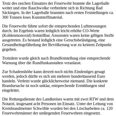
Trotz des raschen Einsatzes der Feuerwehr brannte die Lagerhalle
weiter und eine Rauchwolke verbreitete sich in Richtung Bad
Säckingen. In der Lagerhalle brannten nach ersten Feststellungen ca.
300 Tonnen loses Kunststoffmaterial.
Die Feuerwehr führte sofort die entsprechenden Luftmessungen
durch. Im Ergebnis waren lediglich leicht erhöhe CO-Werte
(Kohlenmonoxid) feststellbar. Ansonsten waren keine giftigen Stoffe
ausgetreten. Es bestand lediglich eine Geruchsbelästigung, eine
Gesundheitsgefährdung der Bevölkerung war zu keinem Zeitpunkt
gegeben.
Trotzdem wurde gleich nach Brandfeststellung eine entsprechende
Warnung über die Rundfunkanstalten veranlasst.
Zur Schadenshöhe kann derzeit noch nichts Eindeutiges gesagt
werden, jedoch dürfte es sich um mehrere hunderttausend Euro
handeln. Verletzt wurde glücklicherweise niemand. Die konkrete
Brandursache ist noch unklar, entsprechende Ermittlungen sind
eingeleitet.
Die Rettungsdienste des Landkreises waren mit zwei RTW und dem
Notarzt, insgesamt acht Personen im Einsatz. Unter der Leitung von
Kreisbrandmeister Schwöble wurden bei den Löscharbeiten ca. 120
Feuerwehrmänner der umliegenden Feuerwehren eingesetzt.