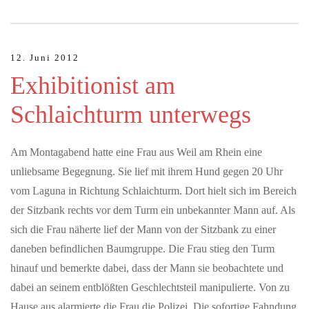
12. Juni 2012
JULI 04, 2026
Exhibitionist am
Hochkarätige Klassikkonzerte im Hochschwarzwald
Schlaichturm unterwegs
Sommerzeit ist im Hochschwarzwald auch Klassik-Zeit:
Renommierte Künstler:innen aus dem In- und Ausland
präsentieren ihr Können dem…
Am Montagabend hatte eine Frau aus Weil am Rhein eine
unliebsame Begegnung. Sie lief mit ihrem Hund gegen 20 Uhr
MAI 22, 2026
vom Laguna in Richtung Schlaichturm. Dort hielt sich im Bereich
S-Bahn - Ein Ja ist ein Signal für die Zukunft der
der Sitzbank rechts vor dem Turm ein unbekannter Mann auf. Als
Region
sich die Frau näherte lief der Mann von der Sitzbank zu einer
Vertreterinnen und Vertreter aus Politik, Wirtschaft und
daneben befindlichen Baumgruppe. Die Frau stieg den Turm
Zivilgesellschaft haben heute gemeinsam ihre Unterstützung für
den Bahnknoten…
hinauf und bemerkte dabei, dass der Mann sie beobachtete und
dabei an seinem entblößten Geschlechtsteil manipulierte. Von zu
Hause aus alarmierte die Frau die Polizei. Die sofortige Fahndung
JULI 09, 2026