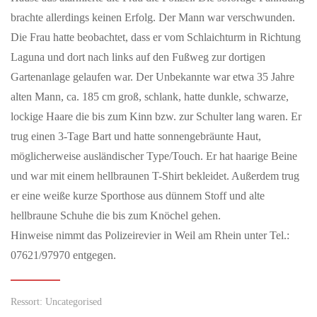
Public Viewing Schweiz vs. Argentinien – Die
brachte allerdings keinen Erfolg. Der Mann war verschwunden.
Fussballnacht in Schaffhausen
Die Frau hatte beobachtet, dass er vom Schlaichturm in Richtung
Erlebe das Spiel Argentinien vs. Schweiz in einmaliger
Laguna und dort nach links auf den Fußweg zur dortigen
Atmosphäre beim offiziellen Public Viewing im Munotsaal der
Gartenanlage gelaufen war. Der Unbekannte war etwa 35 Jahre
FCS Arena.Freue dich auf…
alten Mann, ca. 185 cm groß, schlank, hatte dunkle, schwarze,
lockige Haare die bis zum Kinn bzw. zur Schulter lang waren. Er
MAI 22, 2026
trug einen 3-Tage Bart und hatte sonnengebräunte Haut,
Willkommen auf der neuen FCS-Homepage
möglicherweise ausländischer Type/Touch. Er hat haarige Beine
Der FC Schaffhausen freut sich, seine neue Homepage
und war mit einem hellbraunen T-Shirt bekleidet. Außerdem trug
präsentieren zu dürfen. Modern, schlicht, übersichtlich und
selbstverständlich in…
er eine weiße kurze Sporthose aus dünnem Stoff und alte
hellbraune Schuhe die bis zum Knöchel gehen.
Hinweise nimmt das Polizeirevier in Weil am Rhein unter Tel.:
JUNI 02, 2026
After-Work-Event in Schloss Bonndorf mit Kunst und
07621/97970 entgegen.
Musik
Waldshut-Tiengen — Formenreich wie im Rokoko und
Ressort: Uncategorised
futuristisch wie aus einem Science-Fiction-Film sind die Arbeiten
von Stefan Gross, die…