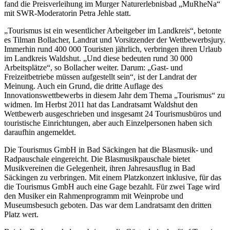
fand die Preisverleihung im Murger Naturerlebnisbad „MuRheNa“
mit SWR-Moderatorin Petra Jehle statt.
„Tourismus ist ein wesentlicher Arbeitgeber im Landkreis“, betonte
es Tilman Bollacher, Landrat und Vorsitzender der Wettbewerbsjury.
Immerhin rund 400 000 Touristen jährlich, verbringen ihren Urlaub
im Landkreis Waldshut. „Und diese bedeuten rund 30 000
Arbeitsplätze“, so Bollacher weiter. Darum: „Gast- und
Freizeitbetriebe müssen aufgestellt sein“, ist der Landrat der
Meinung. Auch ein Grund, die dritte Auflage des
Innovationswettbewerbs in diesem Jahr dem Thema „Tourismus“ zu
widmen. Im Herbst 2011 hat das Landratsamt Waldshut den
Wettbewerb ausgeschrieben und insgesamt 24 Tourismusbüros und
touristische Einrichtungen, aber auch Einzelpersonen haben sich
daraufhin angemeldet.
Die Tourismus GmbH in Bad Säckingen hat die Blasmusik- und
Radpauschale eingereicht. Die Blasmusikpauschale bietet
Musikvereinen die Gelegenheit, ihren Jahresausflug in Bad
Säckingen zu verbringen. Mit einem Platzkonzert inklusive, für das
die Tourismus GmbH auch eine Gage bezahlt. Für zwei Tage wird
den Musiker ein Rahmenprogramm mit Weinprobe und
Museumsbesuch geboten. Das war dem Landratsamt den dritten
Platz wert.