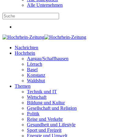
Alle Unternehmen
Nachrichten
Hochrhein
Aargau/Schaffhausen
Lörrach
Basel
Konstanz
Waldshut
Themen
Technik und IT
Wirtschaft
Bildung und Kultur
Gesellschaft und Religion
Politik
Reise und Verkehr
Gesundheit und Lifestyle
Sport und Freizeit
Energie und Umwelt