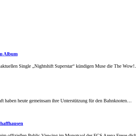
em Album
r aktuellen Single „Nightshift Superstar“ kündigen Muse die The Wow
lschaft haben heute gemeinsam ihre Unterstützung für den Bahnknoten…
chaffhausen
beim offiziellen Public Viewing im Munotsaal der FCS Arena.Freue di